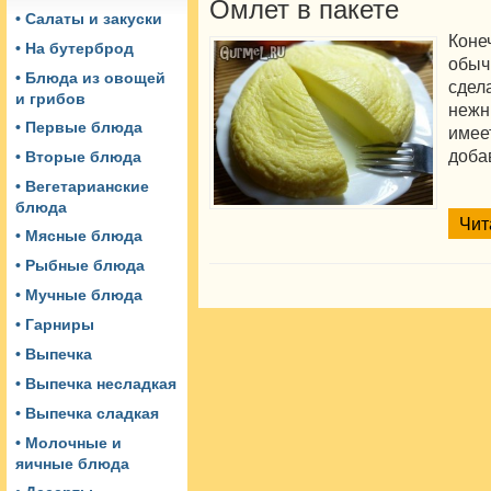
Омлет в пакете
• Салаты и закуски
Кон
• На бутерброд
обы
• Блюда из овощей
сдел
и грибов
нежн
• Первые блюда
имее
доба
• Вторые блюда
• Вегетарианские
блюда
Чит
• Мясные блюда
• Рыбные блюда
• Мучные блюда
• Гарниры
• Выпечка
• Выпечка несладкая
• Выпечка сладкая
• Молочные и
яичные блюда