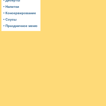
• Десерты
• Напитки
• Консервирование
• Соусы
• Праздничное меню