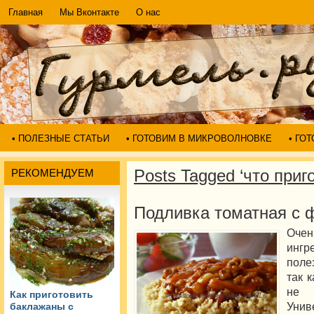
Главная
Мы Вконтакте
О нас
• ПОЛЕЗНЫЕ СТАТЬИ
• ГОТОВИМ В МИКРОВОЛНОВКЕ
• ГО
Posts Tagged ‘что приг
РЕКОМЕНДУЕМ
Подливка томатная с
Очен
ингр
поле
так 
не 
Как приготовить
Уни
баклажаны с