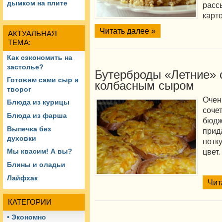
дымком на плите
рас
карт
Читать далее »
АКТУАЛЬНАЯ
ТЕМА:
Как сэкономить на
застолье?
Бутерброды «Летние» 
Готовим сами сыр и
колбасным сыром
творог
Очен
Блюда из курицы
соче
Блюда из фарша
бюд
Выпечка без
при
духовки
нотк
цвет
Мы квасим! А вы?
Блины и оладьи
Лайфхак
Чит
КАТЕГОРИИ
• Экономно