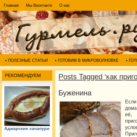
Главная
Мы Вконтакте
О нас
• ПОЛЕЗНЫЕ СТАТЬИ
• ГОТОВИМ В МИКРОВОЛНОВКЕ
• ГО
Posts Tagged ‘как приг
РЕКОМЕНДУЕМ
Буженина
Если
дома
её,
при
усл
Аджарские хачапури
При