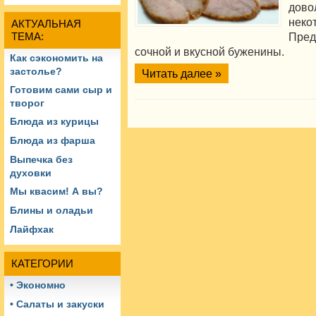
дово
нек
АКТУАЛЬНАЯ
Пред
ТЕМА:
сочной и вкусной буженины.
Как сэкономить на
застолье?
Читать далее »
Готовим сами сыр и
творог
Блюда из курицы
Блюда из фарша
Выпечка без
духовки
Мы квасим! А вы?
Блины и оладьи
Лайфхак
КАТЕГОРИИ
• Экономно
• Салаты и закуски