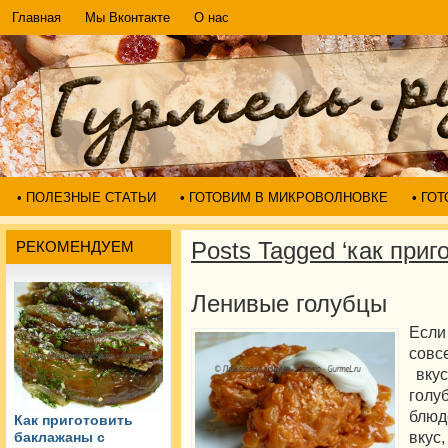
Главная
Мы Вконтакте
О нас
• ПОЛЕЗНЫЕ СТАТЬИ
• ГОТОВИМ В МИКРОВОЛНОВКЕ
• ГО
Posts Tagged ‘как приг
РЕКОМЕНДУЕМ
Ленивые голубцы
Есл
совс
вкус
голу
блю
Как приготовить
вкус
баклажаны с