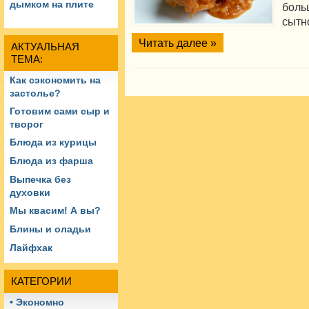
дымком на плите
боль
сытно
Читать далее »
АКТУАЛЬНАЯ
ТЕМА:
Как сэкономить на
застолье?
Готовим сами сыр и
творог
Блюда из курицы
Блюда из фарша
Выпечка без
духовки
Мы квасим! А вы?
Блины и оладьи
Лайфхак
КАТЕГОРИИ
• Экономно