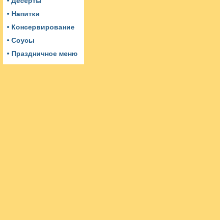
• Десерты
• Напитки
• Консервирование
• Соусы
• Праздничное меню