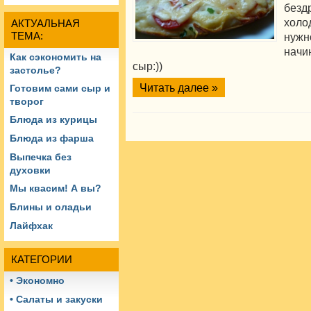
безд
холо
АКТУАЛЬНАЯ
ТЕМА:
нуж
начи
Как сэкономить на
сыр:))
застолье?
Читать далее »
Готовим сами сыр и
творог
Блюда из курицы
Блюда из фарша
Выпечка без
духовки
Мы квасим! А вы?
Блины и оладьи
Лайфхак
КАТЕГОРИИ
• Экономно
• Салаты и закуски