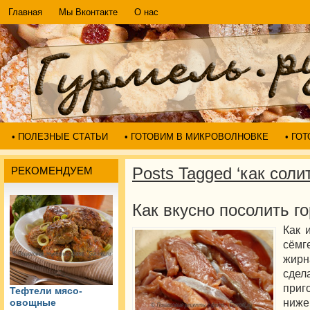
Главная
Мы Вконтакте
О нас
• ПОЛЕЗНЫЕ СТАТЬИ
• ГОТОВИМ В МИКРОВОЛНОВКЕ
• ГО
Posts Tagged ‘как соли
РЕКОМЕНДУЕМ
Как вкусно посолить г
Как 
сёмг
жирн
сдел
приг
Тефтели мясо-
ниже
овощные