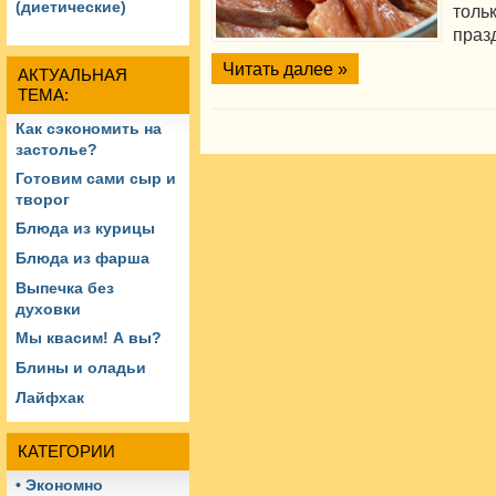
(диетические)
толь
праз
Читать далее »
АКТУАЛЬНАЯ
ТЕМА:
Как сэкономить на
застолье?
Готовим сами сыр и
творог
Блюда из курицы
Блюда из фарша
Выпечка без
духовки
Мы квасим! А вы?
Блины и оладьи
Лайфхак
КАТЕГОРИИ
• Экономно