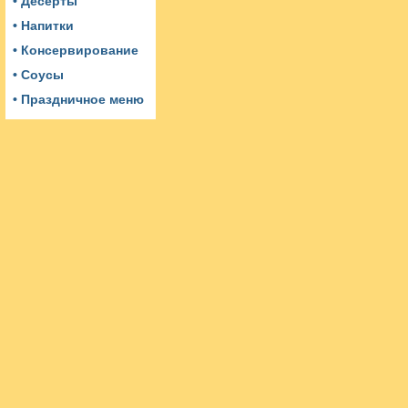
• Десерты
• Напитки
• Консервирование
• Соусы
• Праздничное меню