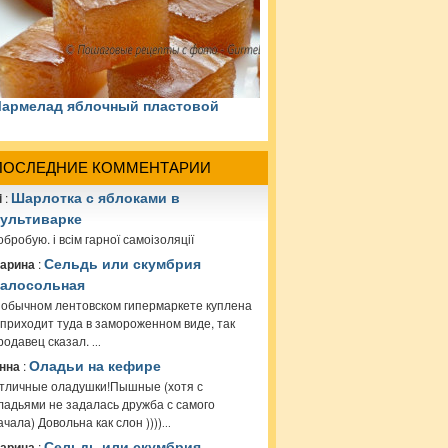
армелад яблочный пластовой
ПОСЛЕДНИЕ КОММЕНТАРИИ
i
:
Шарлотка с яблоками в
ультиварке
обробую. і всім гарної самоізоляції
арина
:
Сельдь или скумбрия
алосольная
 обычном лентовском гипермаркете куплена
 приходит туда в замороженном виде, так
родавец сказал.
...
нна
:
Оладьи на кефире
тличные оладушки!Пышные (хотя с
ладьями не задалась дружба с самого
ачала) Довольна как слон ))))
...
арина
:
Сельдь или скумбрия