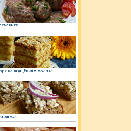
речаники
орт на сгущённом молоке
оршмак