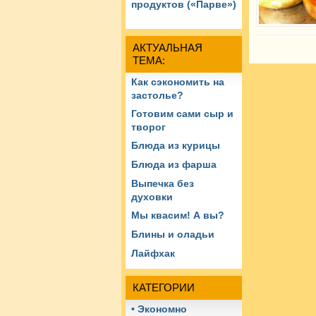
продуктов («Парве»)
АКТУАЛЬНАЯ
ТЕМА:
Как сэкономить на
застолье?
Готовим сами сыр и
творог
Блюда из курицы
Блюда из фарша
Выпечка без
духовки
Мы квасим! А вы?
Блины и оладьи
Лайфхак
КАТЕГОРИИ
• Экономно