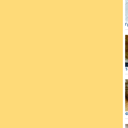
Г
Т
Ф