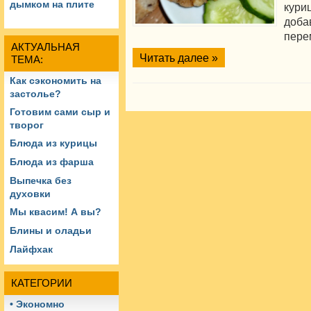
дымком на плите
кур
доб
пере
АКТУАЛЬНАЯ
Читать далее »
ТЕМА:
Как сэкономить на
застолье?
Готовим сами сыр и
творог
Блюда из курицы
Блюда из фарша
Выпечка без
духовки
Мы квасим! А вы?
Блины и оладьи
Лайфхак
КАТЕГОРИИ
• Экономно