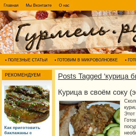
Главная
Мы Вконтакте
О нас
• ПОЛЕЗНЫЕ СТАТЬИ
• ГОТОВИМ В МИКРОВОЛНОВКЕ
• ГО
Posts Tagged ‘курица б
РЕКОМЕНДУЕМ
Курица в своём соку (
Скол
кури
Этот
Гото
пос
Как приготовить
необ
баклажаны с