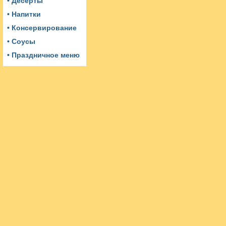
• Десерты
• Напитки
• Консервирование
• Соусы
• Праздничное меню