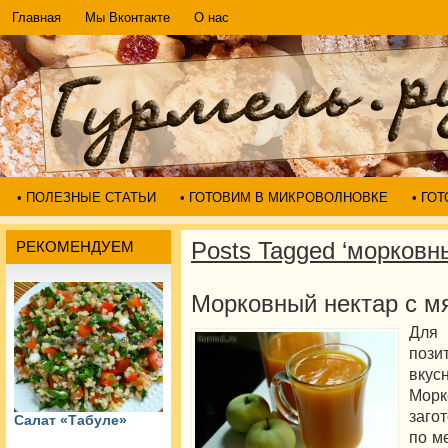
Главная
Мы Вконтакте
О нас
• ПОЛЕЗНЫЕ СТАТЬИ
• ГОТОВИМ В МИКРОВОЛНОВКЕ
• ГО
Posts Tagged ‘морковн
РЕКОМЕНДУЕМ
Морковный нектар с м
Для
пози
вку
Морк
заго
Салат «Табуле»
по м