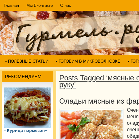
Главная
Мы Вконтакте
О нас
• ПОЛЕЗНЫЕ СТАТЬИ
• ГОТОВИМ В МИКРОВОЛНОВКЕ
• ГО
Posts Tagged ‘мясные 
РЕКОМЕНДУЕМ
руку’
Оладьи мясные из фар
Очен
меня
ола
очен
«Курица пармезан»
обед