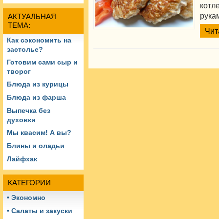
котл
рука
АКТУАЛЬНАЯ
ТЕМА:
Чит
Как сэкономить на
застолье?
Готовим сами сыр и
творог
Блюда из курицы
Блюда из фарша
Выпечка без
духовки
Мы квасим! А вы?
Блины и оладьи
Лайфхак
КАТЕГОРИИ
• Экономно
• Салаты и закуски