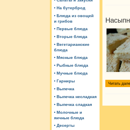
• Салаты и закуски
• На бутерброд
• Блюда из овощей
Насыпн
и грибов
• Первые блюда
• Вторые блюда
• Вегетарианские
блюда
• Мясные блюда
• Рыбные блюда
• Мучные блюда
• Гарниры
Читать дале
• Выпечка
• Выпечка несладкая
• Выпечка сладкая
• Молочные и
яичные блюда
• Десерты