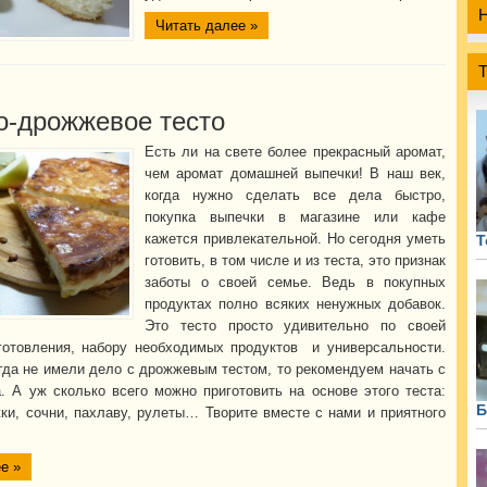
Читать далее »
о-дрожжевое тесто
Есть ли на свете более прекрасный аромат,
чем аромат домашней выпечки! В наш век,
когда нужно сделать все дела быстро,
покупка выпечки в магазине или кафе
кажется привлекательной. Но сегодня уметь
Т
готовить, в том числе и из теста, это признак
заботы о своей семье. Ведь в покупных
продуктах полно всяких ненужных добавок.
Это тесто просто удивительно по своей
готовления, набору необходимых продуктов и универсальности.
гда не имели дело с дрожжевым тестом, то рекомендуем начать с
а. А уж сколько всего можно приготовить на основе этого теста:
Б
жки, сочни, пахлаву, рулеты… Творите вместе с нами и приятного
е »