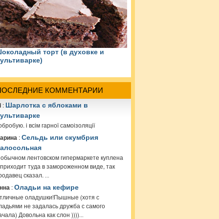
околадный торт (в духовке и
ультиварке)
ПОСЛЕДНИЕ КОММЕНТАРИИ
i
:
Шарлотка с яблоками в
ультиварке
обробую. і всім гарної самоізоляції
арина
:
Сельдь или скумбрия
алосольная
 обычном лентовском гипермаркете куплена
 приходит туда в замороженном виде, так
родавец сказал.
...
нна
:
Оладьи на кефире
тличные оладушки!Пышные (хотя с
ладьями не задалась дружба с самого
ачала) Довольна как слон ))))
...