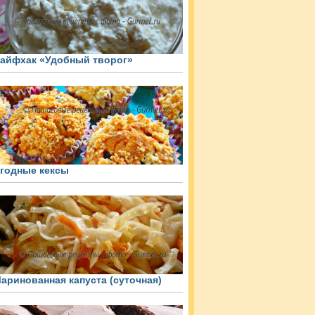
айфхак «Удобный творог»
годные кексы
аринованная капуста (суточная)