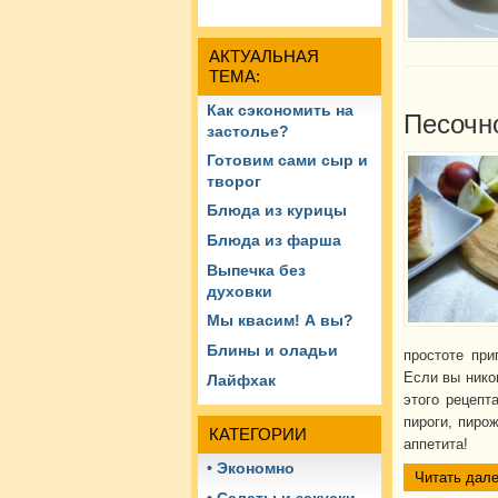
АКТУАЛЬНАЯ
ТЕМА:
Как сэкономить на
Песочн
застолье?
Готовим сами сыр и
творог
Блюда из курицы
Блюда из фарша
Выпечка без
духовки
Мы квасим! А вы?
Блины и оладьи
простоте при
Если вы нико
Лайфхак
этого рецепт
пироги, пиро
КАТЕГОРИИ
аппетита!
• Экономно
Читать дале