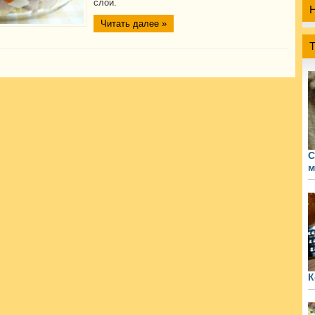
слои.
Читать далее »
С
м
К