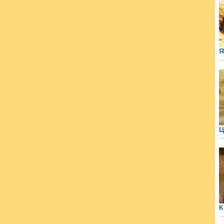
Я
Ц
К