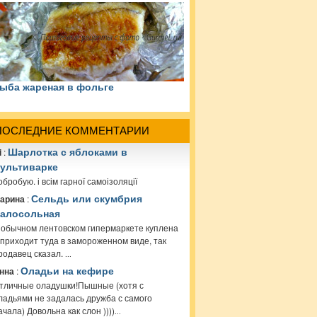
ыба жареная в фольге
ПОСЛЕДНИЕ КОММЕНТАРИИ
i
:
Шарлотка с яблоками в
ультиварке
обробую. і всім гарної самоізоляції
арина
:
Сельдь или скумбрия
алосольная
 обычном лентовском гипермаркете куплена
 приходит туда в замороженном виде, так
родавец сказал.
...
нна
:
Оладьи на кефире
тличные оладушки!Пышные (хотя с
ладьями не задалась дружба с самого
ачала) Довольна как слон ))))
...