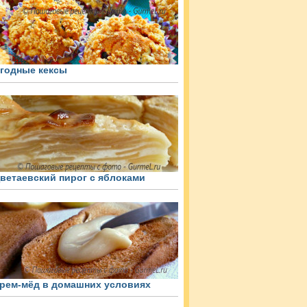
годные кексы
ветаевский пирог с яблоками
рем-мёд в домашних условиях