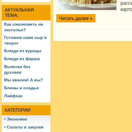
рас
карт
АКТУАЛЬНАЯ
ТЕМА:
Читать далее »
Как сэкономить на
застолье?
Готовим сами сыр и
творог
Блюда из курицы
Блюда из фарша
Выпечка без
духовки
Мы квасим! А вы?
Блины и оладьи
Лайфхак
КАТЕГОРИИ
• Экономно
• Салаты и закуски