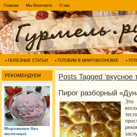
Главная
Мы Вконтакте
О нас
• ПОЛЕЗНЫЕ СТАТЬИ
• ГОТОВИМ В МИКРОВОЛНОВКЕ
• ГО
Posts Tagged ‘вкусное 
РЕКОМЕНДУЕМ
Пирог разборный «Дун
Это
вос
тест
прос
рек
Мороженое без
засл
молочных