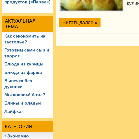
продуктов («Парве»)
кули
АКТУАЛЬНАЯ
Читать далее »
ТЕМА:
Как сэкономить на
застолье?
Готовим сами сыр и
творог
Блюда из курицы
Блюда из фарша
Выпечка без
духовки
Мы квасим! А вы?
Блины и оладьи
Лайфхак
КАТЕГОРИИ
• Экономно