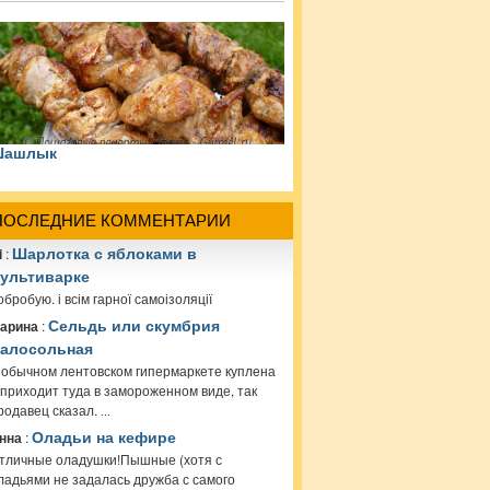
Шашлык
ПОСЛЕДНИЕ КОММЕНТАРИИ
i
:
Шарлотка с яблоками в
ультиварке
обробую. і всім гарної самоізоляції
арина
:
Сельдь или скумбрия
алосольная
 обычном лентовском гипермаркете куплена
 приходит туда в замороженном виде, так
родавец сказал.
...
нна
:
Оладьи на кефире
тличные оладушки!Пышные (хотя с
ладьями не задалась дружба с самого