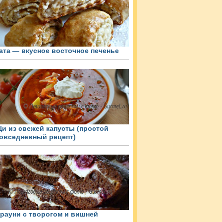
ата — вкусное восточное печенье
и из свежей капусты (простой
овседневный рецепт)
рауни с творогом и вишней