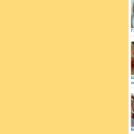
Г
Щ
п
Б