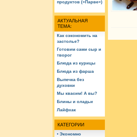
продуктов («Парве»)
АКТУАЛЬНАЯ
ТЕМА:
Как сэкономить на
застолье?
Готовим сами сыр и
творог
Блюда из курицы
Блюда из фарша
Выпечка без
духовки
Мы квасим! А вы?
Блины и оладьи
Лайфхак
КАТЕГОРИИ
• Экономно