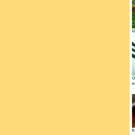
О
в
К