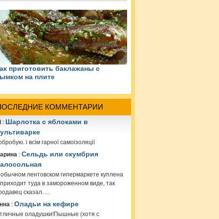
ак приготовить баклажаны с
ымком на плите
ПОСЛЕДНИЕ КОММЕНТАРИИ
i
:
Шарлотка с яблоками в
ультиварке
обробую. і всім гарної самоізоляції
арина
:
Сельдь или скумбрия
алосольная
 обычном лентовском гипермаркете куплена
 приходит туда в замороженном виде, так
родавец сказал.
...
нна
:
Оладьи на кефире
тличные оладушки!Пышные (хотя с