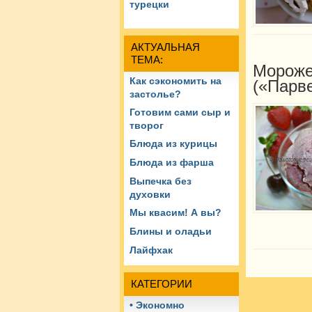
турецки
АКТУАЛЬНАЯ
ТЕМА:
Мороже
Как сэкономить на
(«Парв
застолье?
Готовим сами сыр и
творог
Блюда из курицы
Блюда из фарша
Выпечка без
духовки
Мы квасим! А вы?
Блины и оладьи
Лайфхак
КАТЕГОРИИ
• Экономно