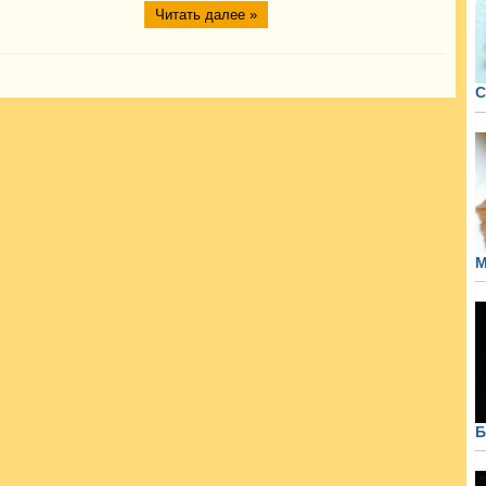
Читать далее »
С
М
Б