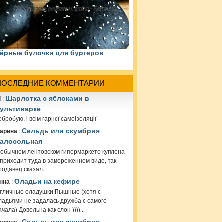
ёрные булочки для бургеров
ПОСЛЕДНИЕ КОММЕНТАРИИ
i
:
Шарлотка с яблоками в
ультиварке
обробую. і всім гарної самоізоляції
арина
:
Сельдь или скумбрия
алосольная
 обычном лентовском гипермаркете куплена
 приходит туда в замороженном виде, так
родавец сказал.
...
нна
:
Оладьи на кефире
тличные оладушки!Пышные (хотя с
ладьями не задалась дружба с самого
ачала) Довольна как слон ))))
...
арина
:
Сельдь или скумбрия