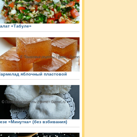
алат «Табуле»
армелад яблочный пластовой
езе «Минутка» (без взбивания)