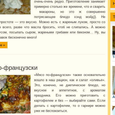
очень-очень редко. Приготовление занимает
примерно столько же времени, что и сварить
макароны, но это ж совершенно
потрясающее блюдо хэнд мэйд)). Не
простоте — это вкусно. Можно есть с жареным луком, просто со
з всего, разве что масла бросить, чтоб не слипались. А можно
усом, посыпать сыром, жареными грибами или беконом… Ну, вы
авок бесконечно много!
е »
Т
о-французски
«Мясо по-французски» также основательно
вошло в наш рацион, как и салат «оливье».
Это, конечно, не диетическое блюдо, но
вкусное и аппетитное, с ароматом
праздника. Его можно приготовить с
А
картофелем и без — выбирайте сами. Если
делать с картофелем, то о гарнире можно
уже не беспокоиться.