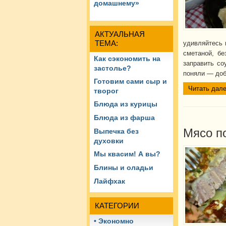
домашнему»
АКТУАЛЬНАЯ
ТЕМА:
удивляйтесь 
сметаной, бе
Как сэкономить на
заправить со
застолье?
поняли — доб
Готовим сами сыр и
Читать дале
творог
Блюда из курицы
Блюда из фарша
Мясо п
Выпечка без
духовки
Мы квасим! А вы?
Блины и оладьи
Лайфхак
КАТЕГОРИИ
• Экономно