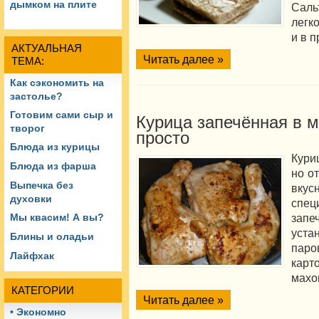
дымком на плите
Саль
легк
и в п
АКТУАЛЬНАЯ
Читать далее »
ТЕМА:
Как сэкономить на
застолье?
Готовим сами сыр и
Курица запечённая в 
творог
просто
Блюда из курицы
Кури
Блюда из фарша
но о
Выпечка без
вкус
духовки
спец
зап
Мы квасим! А вы?
уст
Блины и оладьи
паро
Лайфхак
карт
махо
КАТЕГОРИИ
Читать далее »
• Экономно