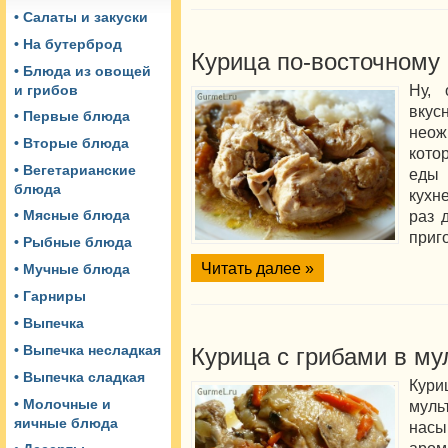
• Салаты и закуски
• На бутерброд
Курица по-восточному 
• Блюда из овощей
Ну, 
и грибов
вкус
• Первые блюда
неож
• Вторые блюда
кото
• Вегетарианские
еды
блюда
кухн
раз 
• Мясные блюда
приг
• Рыбные блюда
Читать далее »
• Мучные блюда
• Гарниры
• Выпечка
• Выпечка несладкая
Курица с грибами в му
• Выпечка сладкая
Кур
• Молочные и
муль
яичные блюда
нас