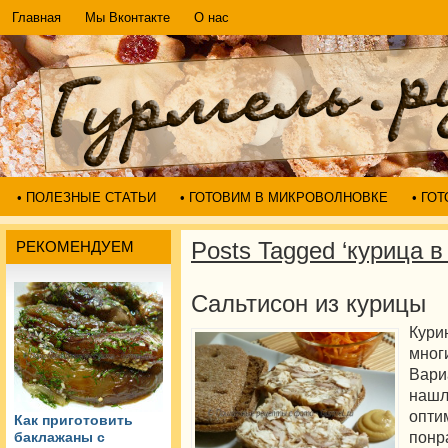
Главная
Мы Вконтакте
О нас
• ПОЛЕЗНЫЕ СТАТЬИ
• ГОТОВИМ В МИКРОВОЛНОВКЕ
• ГО
Posts Tagged ‘курица в
РЕКОМЕНДУЕМ
Сальтисон из курицы
Кур
мно
Вари
наш
опти
Как приготовить
пон
баклажаны с