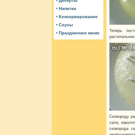
• Десерты
• Напитки
• Консервирование
• Соусы
Теперь пос
• Праздничное меню
растительное
Сковороду ра
сала, наколо
сковорода с
необходимост