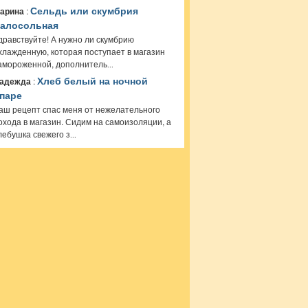
арина
:
Сельдь или скумбрия
алосольная
дравствуйте! А нужно ли скумбрию
хлажденную, которая поступает в магазин
амороженной, дополнитель
...
адежда
:
Хлеб белый на ночной
паре
аш рецепт спас меня от нежелательного
охода в магазин. Сидим на самоизоляции, а
лебушка свежего з
...