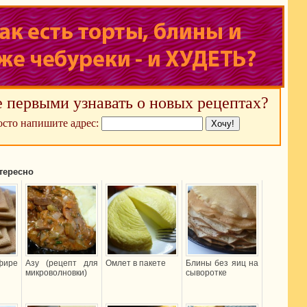
е первыми узнавать о новых рецептах?
сто напишите адрес:
тересно
фире
Азу (рецепт для
Омлет в пакете
Блины без яиц на
микроволновки)
сыворотке