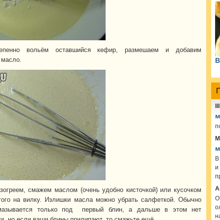
тепенно вольём оставшийся кефир, размешаем и добавим
 масло.
В
lil
м
п
М
м
В
и
п
А
зогреем, смажем маслом (очень удобно кисточкой) или кусочком
О
того на вилку. Излишки масла можно убрать салфеткой. Обычно
о
мазывается только под первый блин, а дальше в этом нет
н
и, но если ваши блины прилипают, то смажьте ещё.