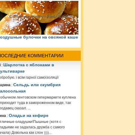
оздушные булочки на овсяной каше
ПОСЛЕДНИЕ КОММЕНТАРИИ
i
:
Шарлотка с яблоками в
ультиварке
обробую. і всім гарної самоізоляції
арина
:
Сельдь или скумбрия
алосольная
 обычном лентовском гипермаркете куплена
 приходит туда в замороженном виде, так
родавец сказал.
...
нна
:
Оладьи на кефире
тличные оладушки!Пышные (хотя с
ладьями не задалась дружба с самого
ачала) Довольна как слон ))))
...