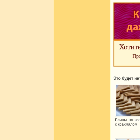
Хотит
Про
Это будет ин
Блины на ке
с крахмалом