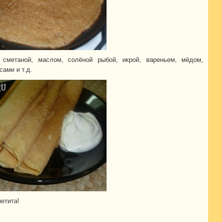
 сметаной, маслом, солёной рыбой, икрой, вареньем, мёдом,
ами и т.д.
етита!