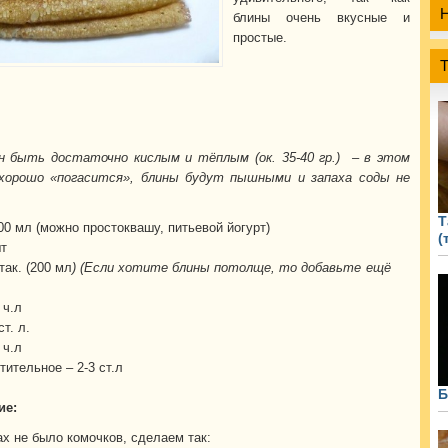
блины очень вкусные и
простые.
н быть достаточно кислым и тёплым (ок. 35-40 гр.) – в этом
 хорошо «погасится», блины будут пышными и запаха соды не
Т
00 мл (можно простоквашу, питьевой йогурт)
(
т
так. (200 мл
) (Если хотите блины потолще, то добавьте ещё
 ч.л
т. л.
 ч.л
ительное – 2-3 ст.л
Б
ие:
ах не было комочков, сделаем так: