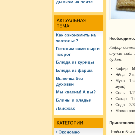
дымком на плите
АКТУАЛЬНАЯ
ТЕМА:
Как сэкономить на
Необходимо:
застолье?
Кефир долже
Готовим сами сыр и
случае сода
творог
будет.
Блюда из курицы
Кефир – 5
Блюда из фарша
Яйца – 2 ш
Выпечка без
Мука – 1 с
духовки
муки)
Мы квасим! А вы?
Соль – 1/2
Сахар – 1 с
Блины и оладьи
Сода – 2/3
Лайфхак
Масло раст
КАТЕГОРИИ
Приготовлен
Чтобы в блин
• Экономно