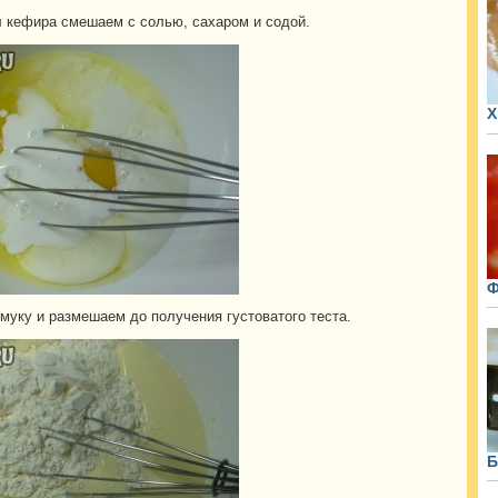
л кефира смешаем с солью, сахаром и содой.
Х
Ф
муку и размешаем до получения густоватого теста.
Б