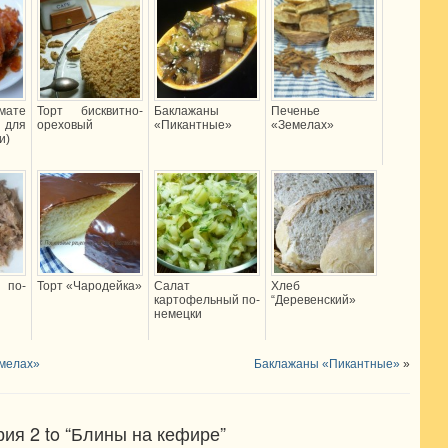
мате
Торт бисквитно-
Баклажаны
Печенье
для
ореховый
«Пикантные»
«Земелах»
и)
по-
Торт «Чародейка»
Салат
Хлеб
картофельный по-
“Деревенский»
немецки
мелах»
Баклажаны «Пикантные»
»
ия 2 to “Блины на кефире”