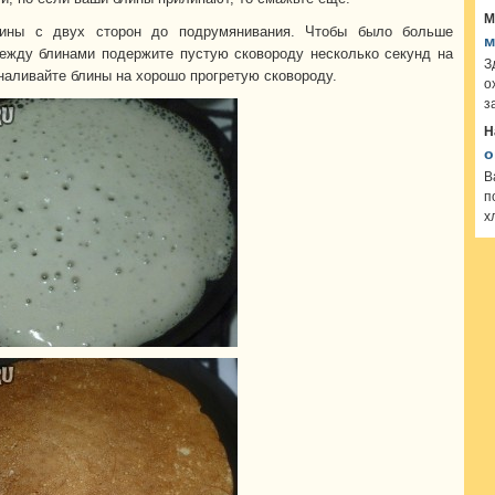
М
ины с двух сторон до подрумянивания. Чтобы было больше
м
ежду блинами подержите пустую сковороду несколько секунд на
З
 наливайте блины на хорошо прогретую сковороду.
о
з
Н
о
В
п
х