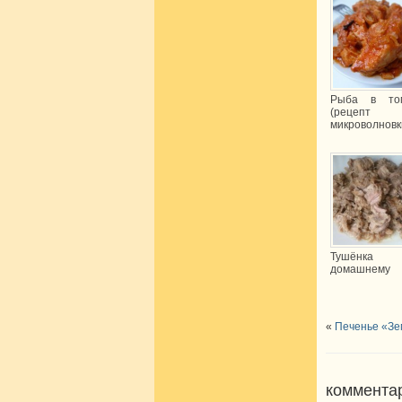
Рыба в то
(рецепт 
микроволновк
Тушёнка 
домашнему
«
Печенье «Зе
комментар