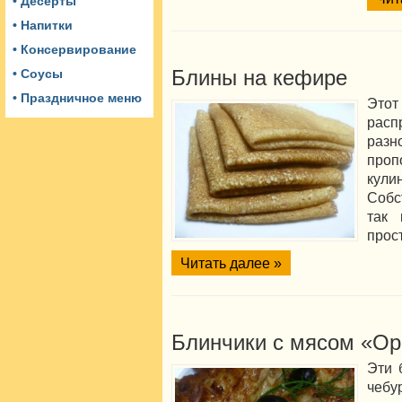
• Десерты
• Напитки
• Консервирование
Блины на кефире
• Соусы
• Праздничное меню
Это
расп
разн
про
кули
Собс
так 
прос
Читать далее »
Блинчики с мясом «О
Эти 
чеб