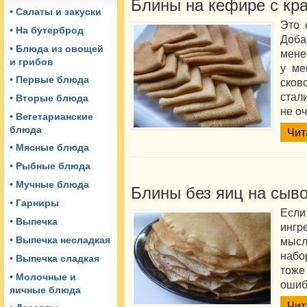
Блины на кефире с кр
• Салаты и закуски
Это 
• На бутерброд
Доба
• Блюда из овощей
мене
и грибов
у ме
• Первые блюда
сков
стал
• Вторые блюда
не оч
• Вегетарианские
блюда
Чит
• Мясные блюда
• Рыбные блюда
• Мучные блюда
Блины без яиц на сыв
• Гарниры
Ес
• Выпечка
ингр
• Выпечка несладкая
мысль
набо
• Выпечка сладкая
тож
• Молочные и
ошиб
яичные блюда
Чит