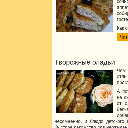
соч
апп
соби
гост
Как 
Чит
Творожные оладьи
Чем
отли
прос
А по
на с
от о
бел
доб
несомненно, и блюдо детского 
быстрое лакомство для неожидан