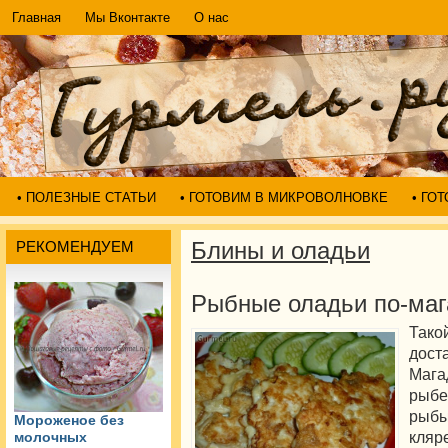
Главная
Мы Вконтакте
О нас
• ПОЛЕЗНЫЕ СТАТЬИ
• ГОТОВИМ В МИКРОВОЛНОВКЕ
• ГО
Блины и оладьи
РЕКОМЕНДУЕМ
Рыбные оладьи по-маг
Тако
дос
Мага
рыбе
рыбы
Мороженое без
кл
молочных