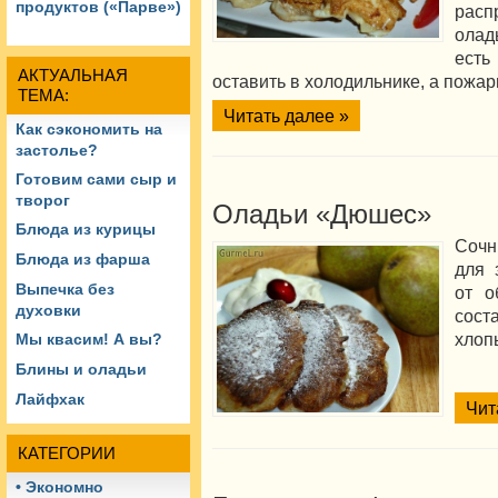
продуктов («Парве»)
расп
олад
есть
АКТУАЛЬНАЯ
оставить в холодильнике, а пожар
ТЕМА:
Читать далее »
Как сэкономить на
застолье?
Готовим сами сыр и
творог
Оладьи «Дюшес»
Блюда из курицы
Сочн
Блюда из фарша
для 
Выпечка без
от 
духовки
сос
хлоп
Мы квасим! А вы?
Блины и оладьи
Лайфхак
Чит
КАТЕГОРИИ
• Экономно