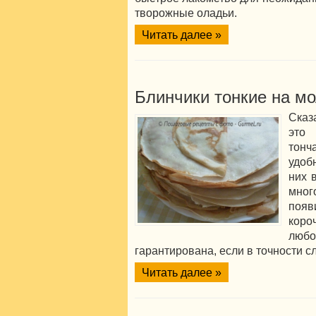
творожные оладьи.
Читать далее »
Блинчики тонкие на м
Сказ
это
тонч
удоб
них 
мног
поя
коро
лю
гарантирована, если в точности с
Читать далее »