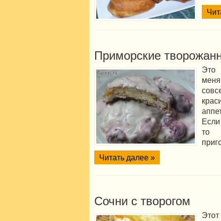
Чит
Приморские творожан
Это 
меня
совс
кра
аппе
Если
то 
приг
Читать далее »
Сочни с творогом
Этот