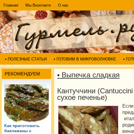
Главная
Мы Вконтакте
О нас
• ПОЛЕЗНЫЕ СТАТЬИ
• ГОТОВИМ В МИКРОВОЛНОВКЕ
• ГО
• Выпечка сладкая
РЕКОМЕНДУЕМ
Кантуччини (Cantuccin
сухое печенье)
Если
пр
итал
род
Как приготовить
вина
баклажаны с