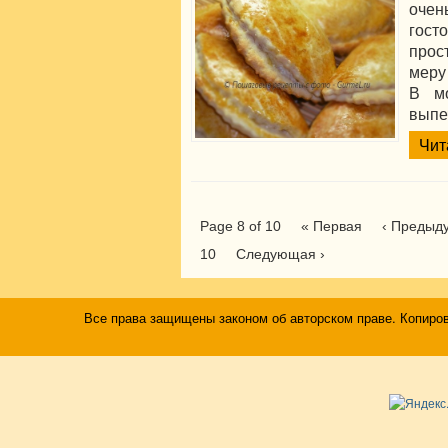
очен
гос
прос
меру
В м
выпе
Чит
Page 8 of 10
« Первая
‹ Предыд
10
Следующая ›
Все права защищены законом об авторском праве. Копиро