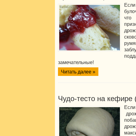
Если
було
что
приз
дро
сков
румя
забл
под
замечательные!
Читать далее »
Чудо-тесто на кефире 
Если
дрож
поб
дрож
макс