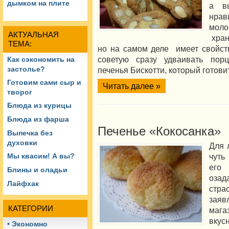
дымком на плите
а в
нрав
моло
АКТУАЛЬНАЯ
хран
ТЕМА:
но на самом деле имеет свойств
советую сразу удваивать порц
Как сэкономить на
застолье?
печенья Бискотти, который готов
Готовим сами сыр и
Читать далее »
творог
Блюда из курицы
Блюда из фарша
Печенье «Кокосанка»
Выпечка без
духовки
Для 
чуть
Мы квасим! А вы?
его
Блины и оладьи
озад
Лайфхак
стра
заяв
КАТЕГОРИИ
мага
вкусн
• Экономно