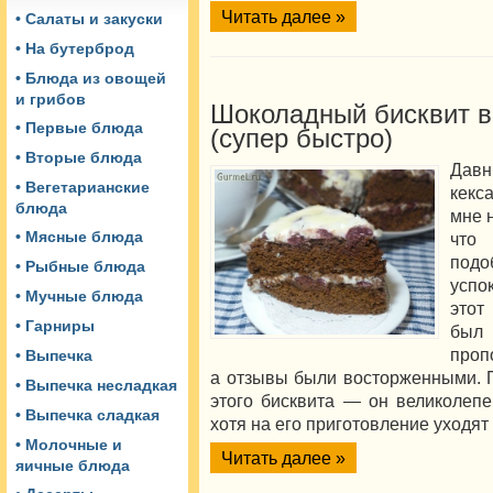
Читать далее »
• Салаты и закуски
• На бутерброд
• Блюда из овощей
и грибов
Шоколадный бисквит в
• Первые блюда
(супер быстро)
• Вторые блюда
Давн
• Вегетарианские
кекс
блюда
мне 
• Мясные блюда
что
под
• Рыбные блюда
успо
• Мучные блюда
этот
• Гарниры
был 
проп
• Выпечка
а отзывы были восторженными. 
• Выпечка несладкая
этого бисквита — он великолепе
• Выпечка сладкая
хотя на его приготовление уходят
• Молочные и
Читать далее »
яичные блюда