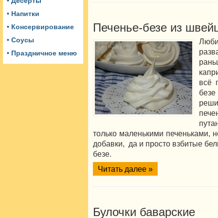
• Десерты
• Напитки
Печенье-безе из швей
• Консервирование
• Соусы
Люби
разв
• Праздничное меню
ран
капр
всё 
безе
реши
печ
пута
только маленькими печеньками, н
добавки, да и просто взбитые бе
безе.
Читать далее »
Булочки баварские