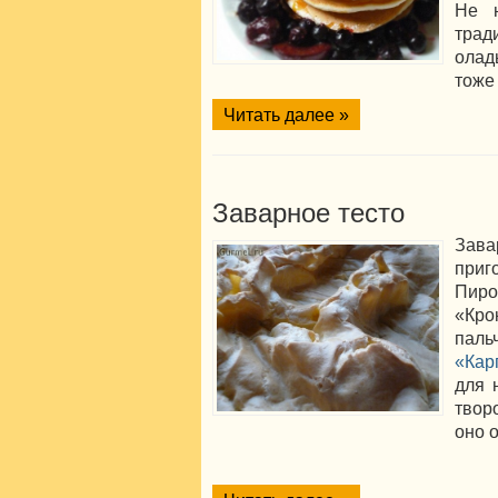
Не 
тра
олад
тоже
Читать далее »
Заварное тесто
Зава
приг
Пиро
«Кр
п
«Кар
для 
твор
оно 