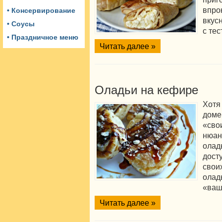
впр
• Консервирование
вкус
• Соусы
с тес
• Праздничное меню
Читать далее »
Оладьи на кефире
Хотя
доме
«сво
нюан
ола
дост
свои
ола
«ваш
Читать далее »