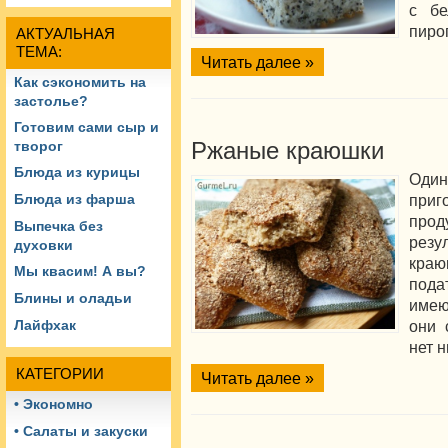
с бе
пиро
АКТУАЛЬНАЯ
ТЕМА:
Читать далее »
Как сэкономить на
застолье?
Готовим сами сыр и
Ржаные краюшки
творог
Блюда из курицы
Один
приг
Блюда из фарша
прод
Выпечка без
резу
духовки
краю
Мы квасим! А вы?
пода
Блины и оладьи
имею
они 
Лайфхак
нет н
КАТЕГОРИИ
Читать далее »
• Экономно
• Салаты и закуски