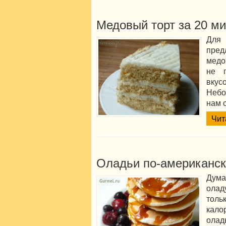
Медовый торт за 20 ми
Для
пре
медо
не 
вкус
Небо
нам с
Чит
Оладьи по-американск
Дума
олад
толь
кало
олад