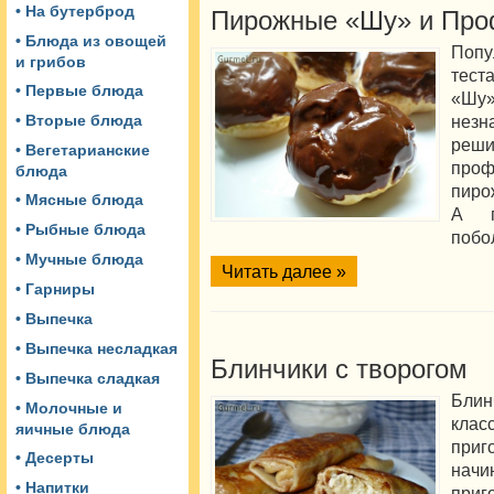
• На бутерброд
Пирожные «Шу» и Про
• Блюда из овощей
Попу
и грибов
тест
• Первые блюда
«Шу
незн
• Вторые блюда
реш
• Вегетарианские
про
блюда
пиро
• Мясные блюда
А п
• Рыбные блюда
побо
• Мучные блюда
Читать далее »
• Гарниры
• Выпечка
• Выпечка несладкая
Блинчики с творогом
• Выпечка сладкая
Бл
• Молочные и
кл
яичные блюда
приг
• Десерты
начи
• Напитки
приг