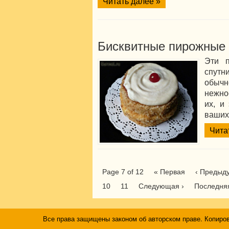
Читать далее »
Бисквитные пирожные
Эти 
спутн
обычн
нежно
их, и
ваших 
Чита
Page 7 of 12
« Первая
‹ Предыд
10
11
Следующая ›
Последня
Все права защищены законом об авторском праве. Копиро