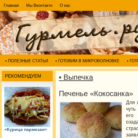
Главная
Мы Вконтакте
О нас
• ПОЛЕЗНЫЕ СТАТЬИ
• ГОТОВИМ В МИКРОВОЛНОВКЕ
• ГО
• Выпечка
РЕКОМЕНДУЕМ
Печенье «Кокосанка»
Для 
чуть
его
озад
стра
«Курица пармезан»
заяв