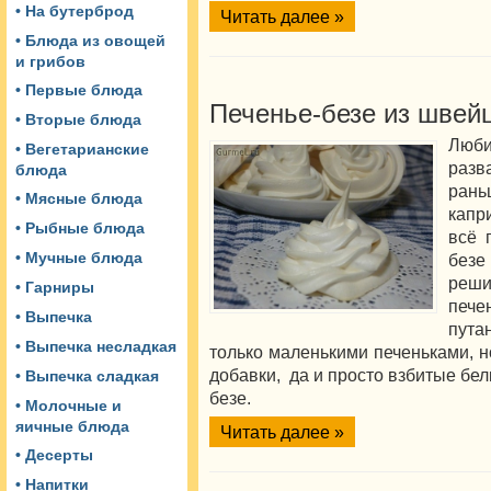
• На бутерброд
Читать далее »
• Блюда из овощей
и грибов
• Первые блюда
Печенье-безе из швей
• Вторые блюда
Люби
• Вегетарианские
разв
блюда
ран
• Мясные блюда
капр
• Рыбные блюда
всё 
• Мучные блюда
безе
реши
• Гарниры
печ
• Выпечка
пута
• Выпечка несладкая
только маленькими печеньками, н
добавки, да и просто взбитые бе
• Выпечка сладкая
безе.
• Молочные и
яичные блюда
Читать далее »
• Десерты
• Напитки