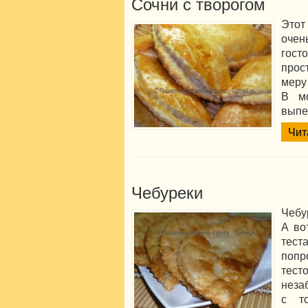
Сочни с творогом
Этот
очен
гос
прос
меру
В м
выпе
Чит
Чебуреки
Чебу
А во
тест
поп
тест
неза
с т