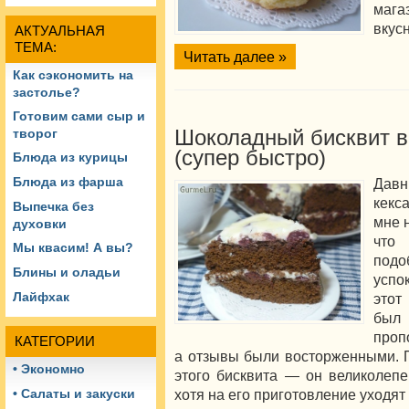
мага
вкусн
АКТУАЛЬНАЯ
ТЕМА:
Читать далее »
Как сэкономить на
застолье?
Готовим сами сыр и
Шоколадный бисквит в
творог
(супер быстро)
Блюда из курицы
Блюда из фарша
Давн
кекс
Выпечка без
мне 
духовки
что
Мы квасим! А вы?
под
Блины и оладьи
успо
Лайфхак
этот
был 
проп
КАТЕГОРИИ
а отзывы были восторженными. 
• Экономно
этого бисквита — он великолепе
хотя на его приготовление уходят
• Салаты и закуски