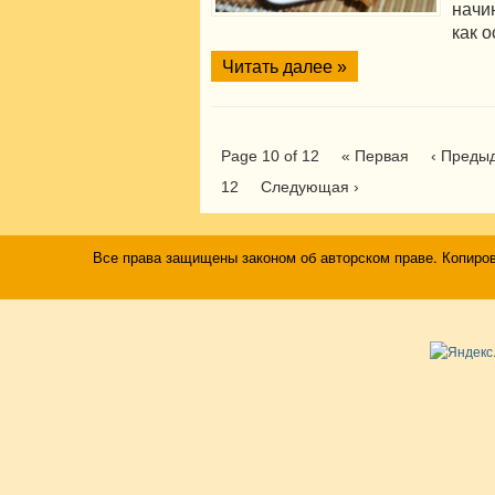
начин
как 
Читать далее »
Page 10 of 12
« Первая
‹ Преды
12
Следующая ›
Все права защищены законом об авторском праве. Копиро