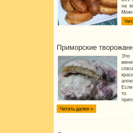
на в
Можн
Чит
Приморские творожан
Это 
меня
совс
кра
аппе
Если
то 
приг
Читать далее »