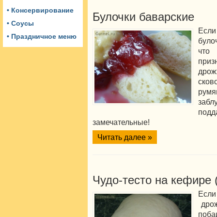
• Консервирование
Булочки баварские
• Соусы
Если
• Праздничное меню
було
что
приз
дро
сков
румя
забл
под
замечательные!
Читать далее »
Чудо-тесто на кефире 
Если
дрож
поб