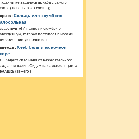
ладьями не задалась дружба с самого
ачала) Довольна как слон ))))
...
арина
:
Сельдь или скумбрия
алосольная
дравствуйте! А нужно ли скумбрию
хлажденную, которая поступает в магазин
амороженной, дополнитель
...
адежда
:
Хлеб белый на ночной
паре
аш рецепт спас меня от нежелательного
охода в магазин. Сидим на самоизоляции, а
лебушка свежего з
...