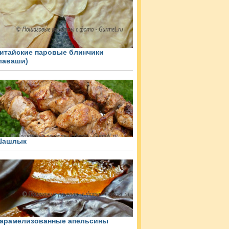
итайские паровые блинчики
лаваши)
Шашлык
арамелизованные апельсины