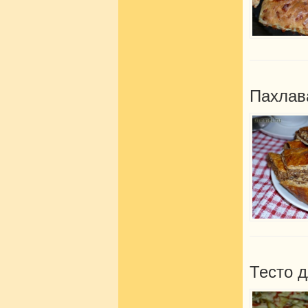
Пахлав
Тесто д