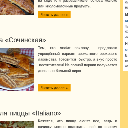
на соде или разрыхлителе, основа молоко
о
или кисломолочные продукты.
н
М
Читать далее »
м
З
о
з
а «Сочинская»
Н
Тем, кто любит пахлаву, предлагаю
о
упрощённый вариант ароматного орехового
В
лакомства. Готовится быстро, а вкус просто
п
восхитителен! Из полной порции получается
х
довольно большой пирог.
Читать далее »
ля пиццы «Italiano»
Кажется, что пиццу любят все, ведь в
начинку можно положить всё по своему