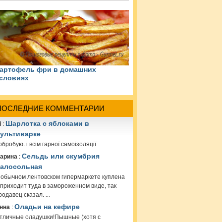
артофель фри в домашних
словиях
ПОСЛЕДНИЕ КОММЕНТАРИИ
i
:
Шарлотка с яблоками в
ультиварке
обробую. і всім гарної самоізоляції
арина
:
Сельдь или скумбрия
алосольная
 обычном лентовском гипермаркете куплена
 приходит туда в замороженном виде, так
родавец сказал.
...
нна
:
Оладьи на кефире
тличные оладушки!Пышные (хотя с