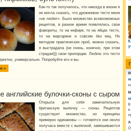
Как-то так получилось, что никогда в жизни я
не могла сказать, что дрожжевое тесто меня
«не любит». Было множество всевозможных
рецептов, в разное время появлялись свои
фавориты, то на кефире, то на яйцах тесто,
то на маргарине и совсем без яиц. Но
К
методом практических проб, можно сказать,
у
я выстрадала (не очень, конечно, при этом
страдая))) свои пропорции. Люблю это тесто
джетно, универсально. Попробуйте его и вы.
е »
lil
м
п
М
е английские булочки-сконы с сыром
м
Открыла для себя замечательную
В
британскую выпечку — сконы. Рецептов
и
существует множество, но принципы
п
примерно одинаковы — готовятся они около
А
получаса вместе с выпечкой, замешиваются
О