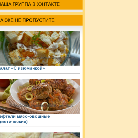
НАША ГРУППА ВКОНТАКТЕ
ТАКЖЕ НЕ ПРОПУСТИТЕ
алат «С изюминкой»
ефтели мясо-овощные
диетические)