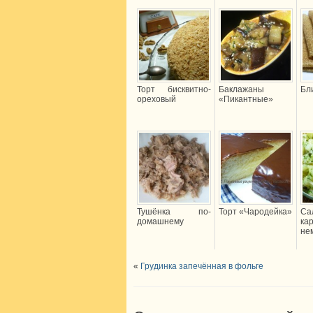
Торт бисквитно-
Баклажаны
Бл
ореховый
«Пикантные»
Тушёнка по-
Торт «Чародейка»
Са
домашнему
ка
не
«
Грудинка запечённая в фольге