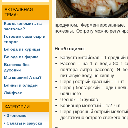
АКТУАЛЬНАЯ
ТЕМА:
Как сэкономить на
продуктом. Ферментированные,
застолье?
полезны. Остроту можно регулиро
Готовим сами сыр и
творог
Необходимо:
Блюда из курицы
Блюда из фарша
Капуста китайская – 1 средний 
Рассол – на 1 л воды 80 г со
Выпечка без
полтора литра рассола). Я б
духовки
питьевую воду, не кипячу.
Мы квасим! А вы?
Перец острый красный – 1 шт
Блины и оладьи
Перец болгарский – один цел
Лайфхак
большого
Чеснок – 5 зубков
Кориандр молотый – 1/2 ч.л
КАТЕГОРИИ
Перец красный острый молотый 
• Экономно
достаточно острого свежего пе
• Салаты и закуски