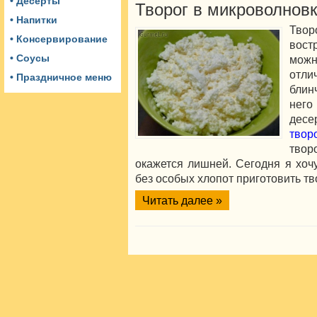
• Десерты
Творог в микроволнов
• Напитки
Твор
• Консервирование
вост
• Соусы
можн
отл
• Праздничное меню
блин
него
дес
твор
твор
окажется лишней. Сегодня я хочу
без особых хлопот приготовить тв
Читать далее »