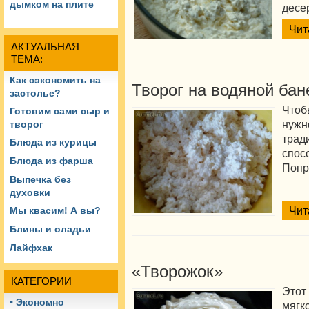
дымком на плите
десе
Чит
АКТУАЛЬНАЯ
ТЕМА:
Как сэкономить на
Творог на водяной бан
застолье?
Чтоб
Готовим сами сыр и
нужно
творог
трад
Блюда из курицы
спос
Блюда из фарша
Попр
Выпечка без
духовки
Чит
Мы квасим! А вы?
Блины и оладьи
Лайфхак
«Творожок»
КАТЕГОРИИ
Этот
• Экономно
мягк