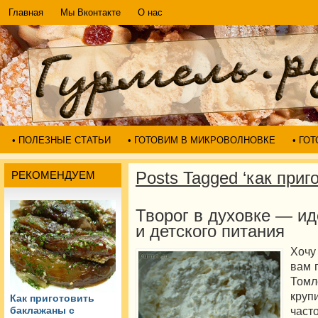
Главная
Мы Вконтакте
О нас
• ПОЛЕЗНЫЕ СТАТЬИ
• ГОТОВИМ В МИКРОВОЛНОВКЕ
• ГО
Posts Tagged ‘как приг
РЕКОМЕНДУЕМ
Творог в духовке — ид
и детского питания
Хочу
вам 
Томл
круп
Как приготовить
час
баклажаны с