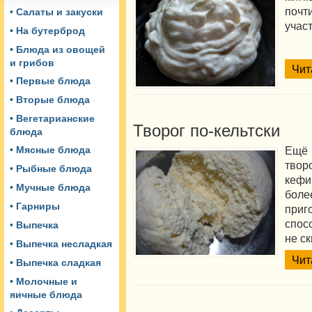
почт
• Салаты и закуски
участ
• На бутерброд
• Блюда из овощей
и грибов
Чит
• Первые блюда
• Вторые блюда
• Вегетарианские
Творог по-кельтски
блюда
Ещё
• Мясные блюда
твор
• Рыбные блюда
кефи
• Мучные блюда
бо
• Гарниры
при
спос
• Выпечка
не с
• Выпечка несладкая
Чит
• Выпечка сладкая
• Молочные и
яичные блюда