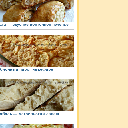
ата — вкусное восточное печенье
блочный пирог на кефире
обаль — мегрельский лаваш