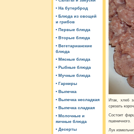
• Салаты и закуски
• На бутерброд
• Блюда из овощей
и грибов
• Первые блюда
• Вторые блюда
• Вегетарианские
блюда
• Мясные блюда
• Рыбные блюда
• Мучные блюда
• Гарниры
• Выпечка
• Выпечка несладкая
Итак, хлеб 
срезать короч
• Выпечка сладкая
Состоит фарш
• Молочные и
пшеничного.
яичные блюда
• Десерты
Лук измельчит