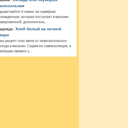
алосольная
дравствуйте! А нужно ли скумбрию
хлажденную, которая поступает в магазин
амороженной, дополнитель
...
адежда
:
Хлеб белый на ночной
паре
аш рецепт спас меня от нежелательного
охода в магазин. Сидим на самоизоляции, а
лебушка свежего з
...