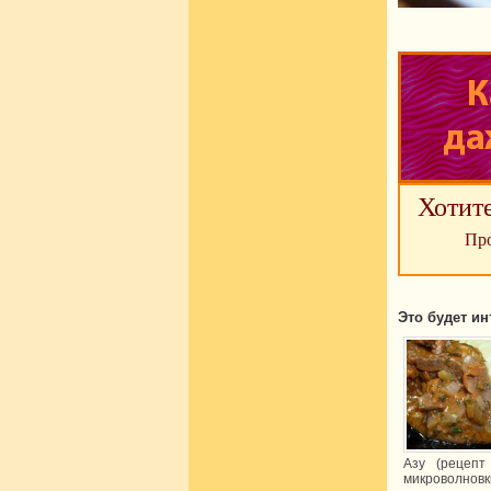
Хотит
Про
Это будет ин
Азу (рецепт
микроволновк