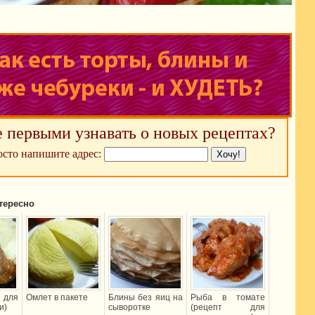
е первыми узнавать о новых рецептах?
сто напишите адрес:
тересно
 для
Омлет в пакете
Блины без яиц на
Рыба в томате
и)
сыворотке
(рецепт для