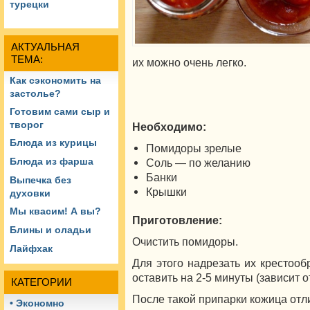
турецки
АКТУАЛЬНАЯ
ТЕМА:
их можно очень легко.
Как сэкономить на
застолье?
Готовим сами сыр и
творог
Необходимо:
Блюда из курицы
Помидоры зрелые
Блюда из фарша
Соль — по желанию
Банки
Выпечка без
Крышки
духовки
Мы квасим! А вы?
Приготовление:
Блины и оладьи
Очистить помидоры.
Лайфхак
Для этого надрезать их крестооб
оставить на 2-5 минуты (зависит о
КАТЕГОРИИ
После такой припарки кожица отл
• Экономно