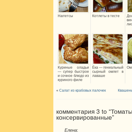
Наггетсы
Котлеты в тесте
Д
ви
ли
Куриные оладьи
Ёка — гениальный
Ом
— супер быстрое
сырный омлет в
и сочное блюдо из
лаваше
куриного филе
«
Салат из крабовых палочек
Квашены
комментария 3 to “Томат
консервированные”
Елена
: