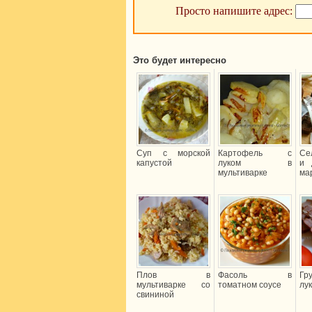
Просто напишите адрес:
Это будет интересно
Суп с морской
Картофель с
Се
капустой
луком в
и 
мультиварке
ма
Плов в
Фасоль в
Гр
мультиварке со
томатном соусе
лу
свининой