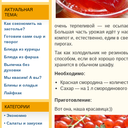
АКТУАЛЬНАЯ
ТЕМА:
Как сэкономить на
очень терпеливой — не осыпает
застолье?
Большая часть урожая идёт у на
Готовим сами сыр и
компот и, естественно, едим в св
творог
пирогах.
Блюда из курицы
Так как холодильник не резинов
Блюда из фарша
способом, если всё хорошо прост
хранится в обычном шкафу.
Выпечка без
духовки
Необходимо:
Мы квасим! А вы?
Красная смородина — количес
Блины и оладьи
Сахар — на 1 л смородинового 
Лайфхак
Приготовление:
КАТЕГОРИИ
Вот она, наша красавица:))
• Экономно
• Салаты и закуски