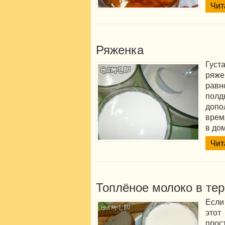
Чит
Ряженка
Густ
ряж
рав
полд
допо
врем
в до
Чит
Топлёное молоко в те
Если
этот
прос