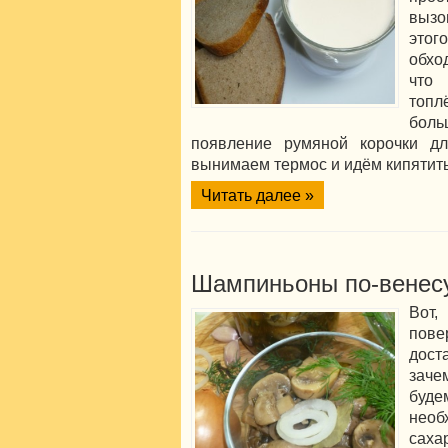
вызо
этог
обход
что
топ
бол
появление румяной корочки дл
вынимаем термос и идём кипятить
Читать далее »
Шампиньоны по-венес
Вот
пове
дост
заче
буд
нео
саха