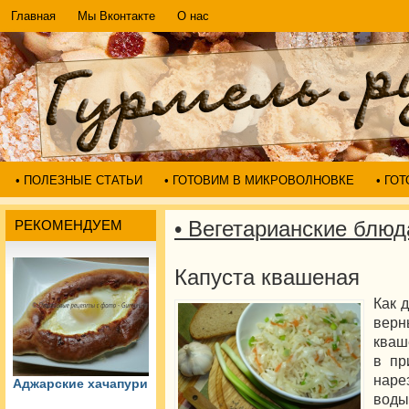
Главная
Мы Вконтакте
О нас
• ПОЛЕЗНЫЕ СТАТЬИ
• ГОТОВИМ В МИКРОВОЛНОВКЕ
• ГО
• Вегетарианские блюд
РЕКОМЕНДУЕМ
Капуста квашеная
Как 
верн
кваш
в пр
наре
Аджарские хачапури
вод