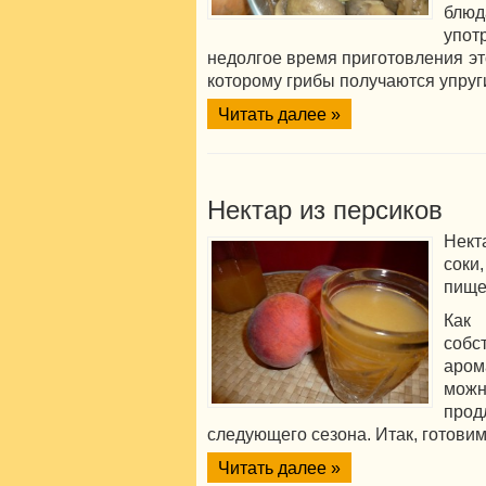
блю
упот
недолгое время приготовления эт
которому грибы получаются упруг
Читать далее »
Нектар из персиков
Нект
соки
пище
Как
соб
аром
мож
про
следующего сезона. Итак, готовим
Читать далее »