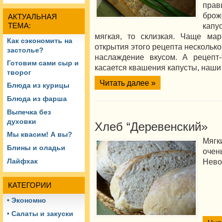
прав
брож
АКТУАЛЬНАЯ
капу
ТЕМА:
мягкая, то склизкая. Чаще мар
Как сэкономить на
открытия этого рецепта несколько
застолье?
наслаждение вкусом. А рецепт-
Готовим сами сыр и
касается квашения капусты, наши 
творог
Читать далее »
Блюда из курицы
Блюда из фарша
Выпечка без
духовки
Хлеб “Деревенский»
Мы квасим! А вы?
Мягк
Блины и оладьи
очен
Нево
Лайфхак
КАТЕГОРИИ
• Экономно
• Салаты и закуски