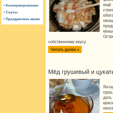
ещё 
• Консервирование
стои
• Соусы
обог
• Праздничное меню
ово
прод
кваш
Остр
собственному вкусу.
Читать далее »
Мёд грушевый и цукат
Янта
груш
дать
кра
конс