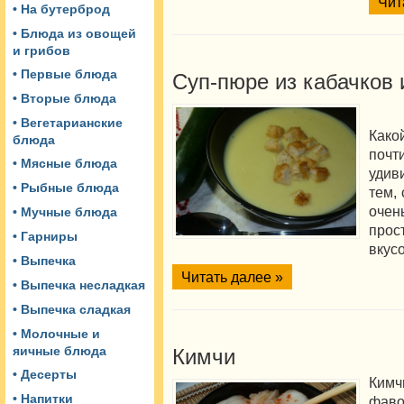
Чит
• На бутерброд
• Блюда из овощей
и грибов
• Первые блюда
Суп-пюре из кабачков 
• Вторые блюда
• Вегетарианские
Како
блюда
почт
• Мясные блюда
удив
• Рыбные блюда
тем, 
оче
• Мучные блюда
прос
• Гарниры
вкус
• Выпечка
Читать далее »
• Выпечка несладкая
• Выпечка сладкая
• Молочные и
яичные блюда
Кимчи
• Десерты
Ким
• Напитки
фаво