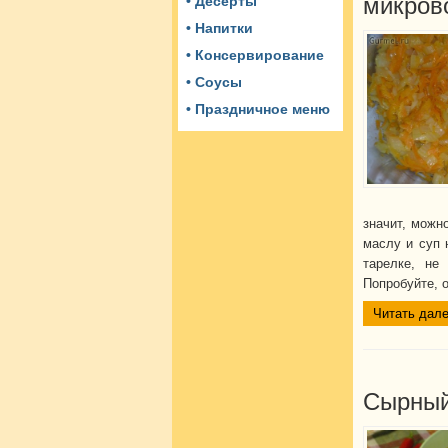
микров
• Десерты
• Напитки
• Консервирование
• Соусы
• Праздничное меню
значит, можн
маслу и суп 
тарелке, не
Попробуйте, 
Читать дале
Сырный