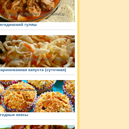
егединский гуляш
аринованная капуста (суточная)
годные кексы