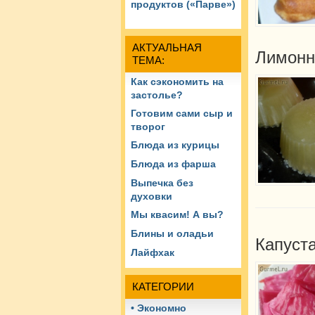
продуктов («Парве»)
АКТУАЛЬНАЯ
Лимонн
ТЕМА:
Как сэкономить на
застолье?
Готовим сами сыр и
творог
Блюда из курицы
Блюда из фарша
Выпечка без
духовки
Мы квасим! А вы?
Блины и оладьи
Капуст
Лайфхак
КАТЕГОРИИ
• Экономно