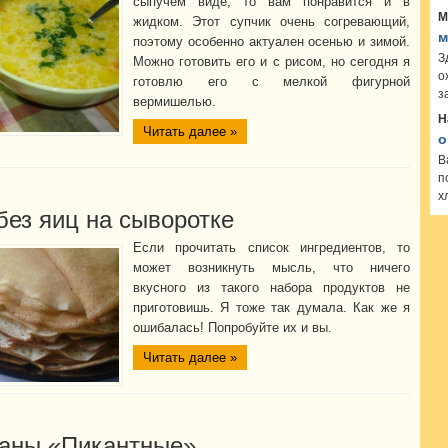
сыпучем виде, то вам понравится и в
М
жидком. Этот супчик очень согревающий,
м
поэтому особенно актуален осенью и зимой.
З
Можно готовить его и с рисом, но сегодня я
о
готовлю его с мелкой фигурной
з
вермишелью.
Н
Читать далее »
о
В
п
х
без яиц на сыворотке
Если прочитать список ингредиентов, то
может возникнуть мысль, что ничего
вкусного из такого набора продуктов не
приготовишь. Я тоже так думала. Как же я
ошибалась! Попробуйте их и вы.
Читать далее »
аны «Пикантные»