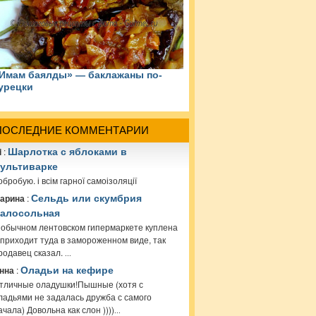
Имам баялды» — баклажаны по-
урецки
ПОСЛЕДНИЕ КОММЕНТАРИИ
i
:
Шарлотка с яблоками в
ультиварке
обробую. і всім гарної самоізоляції
арина
:
Сельдь или скумбрия
алосольная
 обычном лентовском гипермаркете куплена
 приходит туда в замороженном виде, так
родавец сказал.
...
нна
:
Оладьи на кефире
тличные оладушки!Пышные (хотя с
ладьями не задалась дружба с самого
ачала) Довольна как слон ))))
...