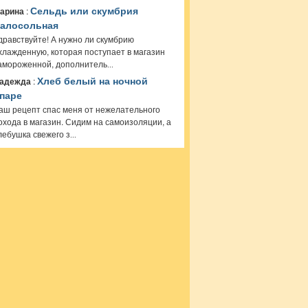
арина
:
Сельдь или скумбрия
алосольная
дравствуйте! А нужно ли скумбрию
хлажденную, которая поступает в магазин
амороженной, дополнитель
...
адежда
:
Хлеб белый на ночной
паре
аш рецепт спас меня от нежелательного
охода в магазин. Сидим на самоизоляции, а
лебушка свежего з
...