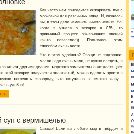
олновке
Как часто нам приходится обжаривать лук с
морковкой для различных блюд! И, казалось
бы, в этом деле изменить ничего нельзя. Но,
когда я узнала о зажарке в СВЧ, то
«
привычный процесс обжаривания овощей
т
как-то повеселел)). Пользуюсь этим
способом очень часто.
Что в этом удобного? Овощи не подгорают,
масла надо очень мало, не нужно следить, а
lil
о заняться другими делами, морковка замечательно «отдаёт» цвет
м
на этой зажарке получается золотистый, можно сделать просто в
п
 нужно нагревать сковороду, что актуально в летнюю жару…
М
очень удобно!
м
е »
В
и
п
А
 суп с вермишелью
О
о
Сыыыр! Если вы любите сыр в твёрдом и
н