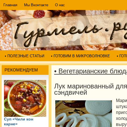
Главная
Мы Вконтакте
О нас
• ПОЛЕЗНЫЕ СТАТЬИ
• ГОТОВИМ В МИКРОВОЛНОВКЕ
• ГО
• Вегетарианские блюд
РЕКОМЕНДУЕМ
Лук маринованный для
сэндвичей
Мари
штук
при
холо
Суп «Чили кон
выру
карне»