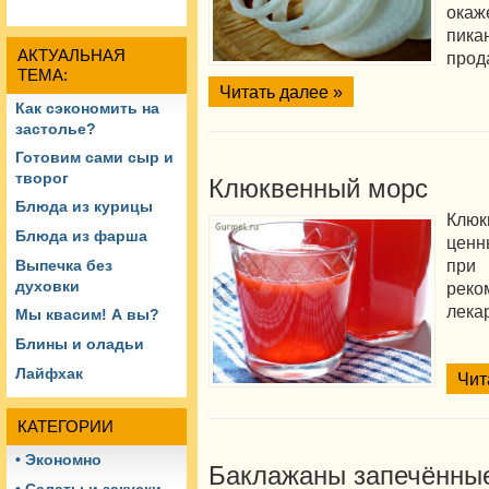
ока
пик
АКТУАЛЬНАЯ
прода
ТЕМА:
Читать далее »
Как сэкономить на
застолье?
Готовим сами сыр и
творог
Клюквенный морс
Блюда из курицы
Клю
Блюда из фарша
ценн
при
Выпечка без
духовки
реко
лека
Мы квасим! А вы?
Блины и оладьи
Лайфхак
Чит
КАТЕГОРИИ
• Экономно
Баклажаны запечённы