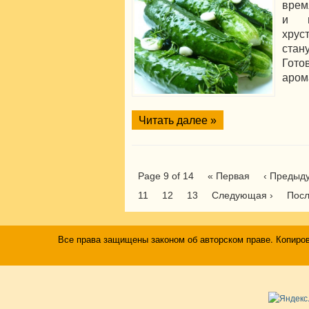
врем
и г
хру
стан
Гото
аром
Читать далее »
Page 9 of 14
« Первая
‹ Предыд
11
12
13
Следующая ›
Посл
Все права защищены законом об авторском праве. Копиро