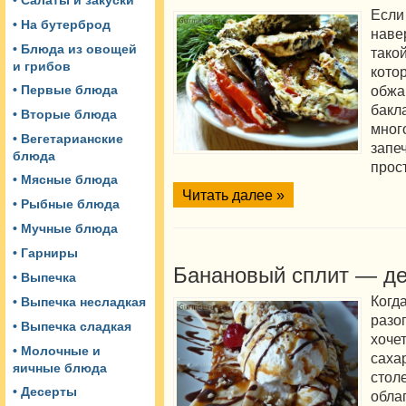
• Салаты и закуски
Если
• На бутерброд
нав
• Блюда из овощей
тако
и грибов
кот
обжа
• Первые блюда
бак
• Вторые блюда
мно
• Вегетарианские
запе
блюда
прос
• Мясные блюда
Читать далее »
• Рыбные блюда
• Мучные блюда
• Гарниры
Банановый сплит — де
• Выпечка
Ког
• Выпечка несладкая
разо
• Выпечка сладкая
хоче
• Молочные и
саха
яичные блюда
стол
• Десерты
обл