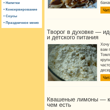
бана
• Напитки
• Консервирование
Чит
• Соусы
• Праздничное меню
Творог в духовке — ид
и детского питания
Хочу
вам 
Томл
круп
час
десе
Чит
Квашеные лимоны — ка
чем есть