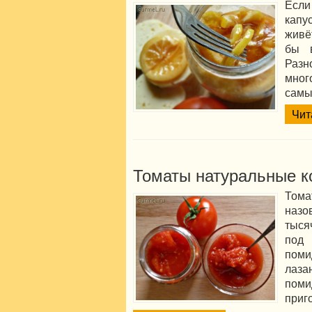
Если
капу
живё
бы 
Разн
мног
самы
Чит
Томаты натуральные 
Том
назо
тыся
под
поми
лаза
пом
приг