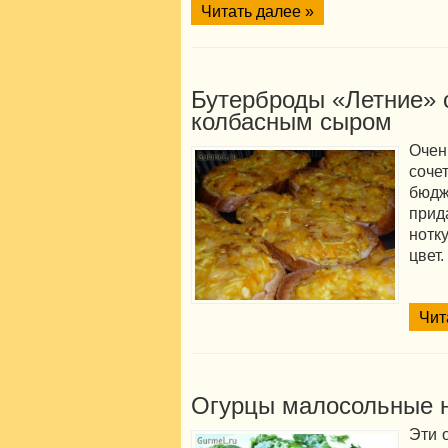
Читать далее »
Бутерброды «Летние» 
колбасным сыром
Очен
соче
бюд
при
нотк
цвет
Чит
Огурцы малосольные 
Эти 