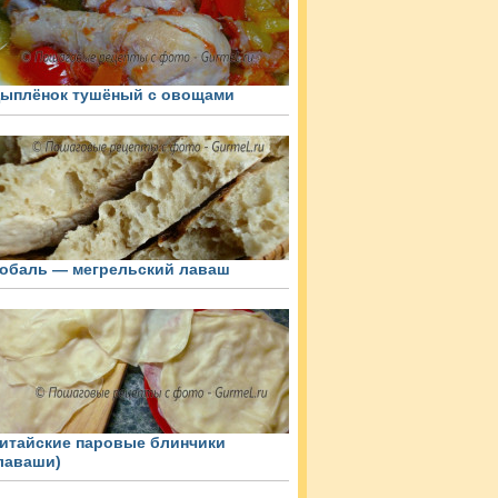
ыплёнок тушёный с овощами
обаль — мегрельский лаваш
итайские паровые блинчики
лаваши)