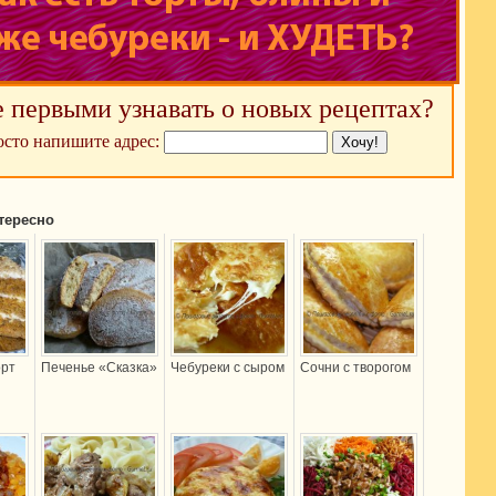
е первыми узнавать о новых рецептах?
сто напишите адрес:
тересно
орт
Печенье «Сказка»
Чебуреки с сыром
Сочни с творогом