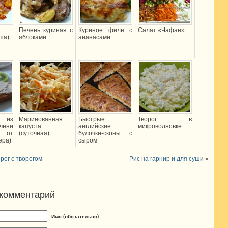
Печень куриная с
Куриное филе с
Салат «Чафан»
ша)
яблоками
ананасами
 из
Маринованная
Быстрые
Творог в
чени
капуста
английские
микроволновке
 от
(суточная)
булочки-сконы с
ера)
сыром
рог с творогом
Рис на гарнир и для суши
»
 комментарий
Имя (обязательно)