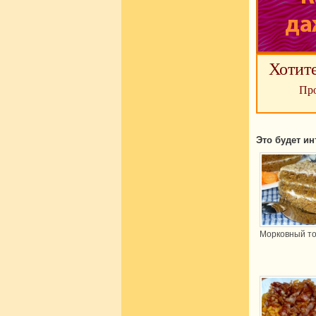
Хотит
Про
Это будет ин
Морковный т