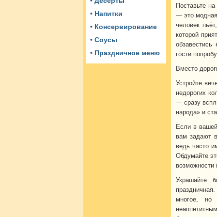
• Десерты
Поставьте на
• Напитки
— это модная
человек пьёт
• Консервирование
которой прият
• Соусы
обзавестись 
• Праздничное меню
гости попробу
Вместо дорог
Устройте веч
недорогих ко
— сразу вспл
народа» и ст
Если в вашей
вам задают в
ведь часто и
Обдумайте это
возможности 
Украшайте б
праздничная.
многое, но
неаппетитным