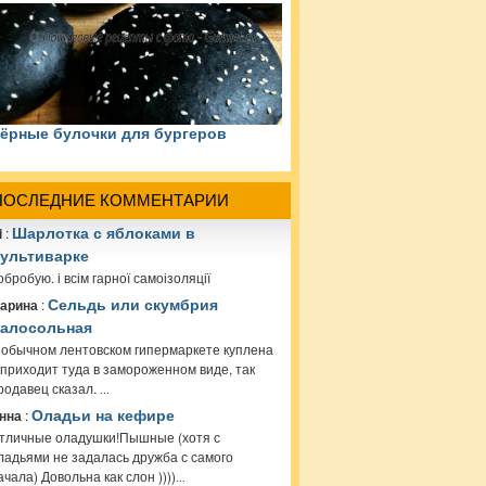
ёрные булочки для бургеров
ПОСЛЕДНИЕ КОММЕНТАРИИ
i
:
Шарлотка с яблоками в
ультиварке
обробую. і всім гарної самоізоляції
арина
:
Сельдь или скумбрия
алосольная
 обычном лентовском гипермаркете куплена
 приходит туда в замороженном виде, так
родавец сказал.
...
нна
:
Оладьи на кефире
тличные оладушки!Пышные (хотя с
ладьями не задалась дружба с самого
ачала) Довольна как слон ))))
...