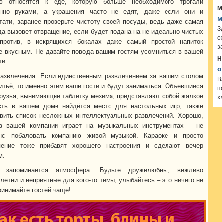
ью относятся к еде, которую больше необходимого трогали
М
енно руками, а украшения часто не едят, даже если они и
м
тати, заранее проверьте чистоту своей посуды, ведь даже самая
З
да вызовет отвращение, если будет подана на не идеально чистых
о
апротив, в искрящихся бокалах даже самый простой напиток
з
е вкусным. Не давайте повода вашим гостям усомниться в вашей
Н
ти.
о
азвлечения. Если единственным развлечением за вашим столом
В
питьё, то именно этим ваши гости и будут заниматься. Объевшиеся
п
рузья, вынимающие таблетку мезима, представляют собой жалкое
х
сть в вашем доме найдётся место для настольных игр, также
вить список несложных интеллектуальных развлечений. Хорошо,
 в вашей компании играет на музыкальных инструментах – не
нс побаловать компанию живой музыкой. Караоке и просто
пение тоже прибавят хорошего настроения и сделают вечер
м.
 запоминается атмосфера. Будьте дружелюбны, вежливо
летни и неприятные для кого-то темы, улыбайтесь – это ничего не
принимайте гостей чаще!