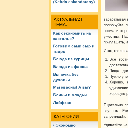
(Kebda eskandarany)
АКТУАЛЬНАЯ
зарабатывая 
ТЕМА:
попробуйте п
норма и хоро
Как сэкономить на
уместны. На
застолье?
приглашать, 
Готовим сами сыр и
Итак, какие 
творог
Блюда из курицы
Все гост
достаточн
Блюда из фарша
Пища долж
Выпечка без
Нужно учес
духовки
Хорошо, 
Мы квасим! А вы?
удивление
хорошую р
Блины и оладьи
Лайфхак
Тщательно пр
вкусным. Ес
КАТЕГОРИИ
запретишь!», 
Удивляйте не
• Экономно