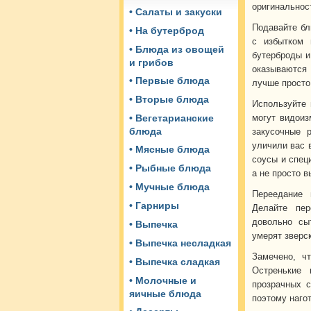
оригинальнос
• Салаты и закуски
Подавайте бл
• На бутерброд
с избытком 
• Блюда из овощей
бутерброды и
и грибов
оказываются 
• Первые блюда
лучше просто
• Вторые блюда
Используйте 
могут видоиз
• Вегетарианские
блюда
закусочные 
уличили вас в
• Мясные блюда
соусы и специ
• Рыбные блюда
а не просто в
• Мучные блюда
Переедание 
• Гарниры
Делайте пе
довольно сы
• Выпечка
умерят зверс
• Выпечка несладкая
Замечено, ч
• Выпечка сладкая
Остренькие 
• Молочные и
прозрачных с
яичные блюда
поэтому нагот