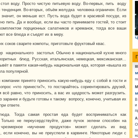
 стол воду. Просто чистую питьевую воду. Во-первых, пить воду
 тенденция. Во-вторых, объём желудка человека ограничен. Если
, значит, он меньше ест. Пусть вода будет в красивой посуде, из
но пить. Да и вообще, если вы часто принимаете гостей, то стоит
комплектом порционных салатников и креманок, тогда все ваши
ют все блюда и съедят их в меру.
Ч
их соков сварите компоты, приготовьте фруктовый квас.
ер национального застолья. Обычно в национальной кухне много
лоритных блюд. Русская, итальянская, немецкая, мексиканская…
ывёт в памяти какая-нибудь национальная еда, которая «вышла из
lil
ала популярной.
м
п
 компании принято приносить какую-нибудь еду с собой в гости и
М
опрос «что принести?», то постарайтесь сориентировать друзей,
м всё равно, что приносить, а вас их щедрость может разгрузить.
м
В
 заранее и будьте готовы к такому вопросу, конечно, учитывая их
и
при ответе.
п
люда. Тогда самая простая еда будет восприниматься как
А
 Только не переусердствуйте, даже пучок зелени способен на
О
 чрезмерное «мучение продуктов» может сделать их вид
о
, если конечно, вы не преуспели в карвинге. Некоторые люди с
н