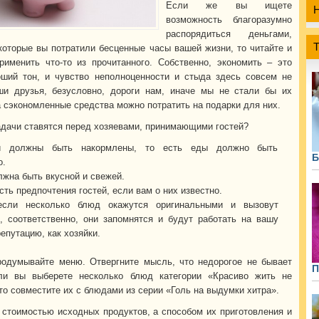
Если же вы ищете
возможность благоразумно
распорядиться деньгами,
которые вы потратили бесценные часы вашей жизни, то читайте и
рименить что-то из прочитанного. Собственно, экономить – это
ший тон, и чувство неполноценности и стыда здесь совсем не
ши друзья, безусловно, дороги нам, иначе мы не стали бы их
а сэкономленные средства можно потратить на подарки для них.
задачи ставятся перед хозяевами, принимающими гостей?
и должны быть накормлены, то есть еды должно быть
Б
о.
на быть вкусной и свежей.
ть предпочтения гостей, если вам о них известно.
если несколько блюд окажутся оригинальными и вызовут
, соответственно, они запомнятся и будут работать на вашу
епутацию, как хозяйки.
одумывайте меню. Отвергните мысль, что недорогое не бывает
П
ли вы выберете несколько блюд категории «Красиво жить не
то совместите их с блюдами из серии «Голь на выдумки хитра».
 стоимостью исходных продуктов, а способом их приготовления и