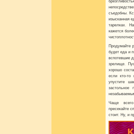
брезгливост
непосредств
съедобны. Кс
изысканная е
тарелках. Н
кажется боле
чистоплотнос
Продумайте р
будет еда и 
вспотевшие д
зрелище. Пу
хорошо соста
если кто-то
упустите ша
застольное 
незабываемы
Чаще всего
пресекайте сп
стоит. Ну, и 