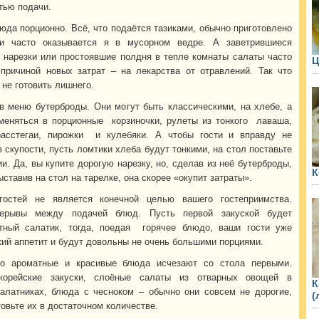
тью подачи.
юда порционно. Всё, что подаётся тазиками, обычно приготовлено
и часто оказывается я в мусорном ведре. А заветрившиеся
 нарезки или простоявшие полдня в тепле комнаты салаты часто
Ц
причиной новых затрат – на лекарства от отравлений. Так что
 не готовить лишнего.
в меню бутерброды. Они могут быть классическими, на хлебе, а
меняться в порционные корзиночки, рулеты из тонкого лаваша,
расстегаи, пирожки и кулебяки. А чтобы гости и вправду не
 скупости, пусть ломтики хлеба будут тонкими, на стол поставьте
и. Да, вы купите дорогую нарезку, но, сделав из неё бутерброды,
К
ыставив на стол на тарелке, она скорее «окупит затраты».
гостей не является конечной целью вашего гостеприимства.
рерывы между подачей блюд. Пусть первой закуской будет
тный салатик, тогда, поедая горячее блюдо, ваши гости уже
кий аппетит и будут довольны не очень большими порциями.
то ароматные и красивые блюда исчезают со стола первыми.
корейские закуски, слоёные салаты из отварных овощей в
К
алатниках, блюда с чесноком – обычно они совсем не дорогие,
(
овьте их в достаточном количестве.