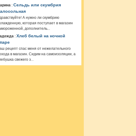
арина
:
Сельдь или скумбрия
алосольная
дравствуйте! А нужно ли скумбрию
хлажденную, которая поступает в магазин
амороженной, дополнитель
...
адежда
:
Хлеб белый на ночной
паре
аш рецепт спас меня от нежелательного
охода в магазин. Сидим на самоизоляции, а
лебушка свежего з
...