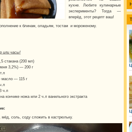
кухне. Любите кулинарные
эксперименты? Тогда —
вперёд, этот рецепт ваш!
ополнение к блинам, оладьям, тостам и мороженому.
 или часы!
5 стакана (200 мл)
Ц
меня 3,2%) — 200 г
т.л
 масло — 115 г
ч.л
3 ч.л
на кончике ножа или 2 ч.л ванильного экстракта
ие:
Ц
 мёд, соль, соду сложить в кастрюльку.