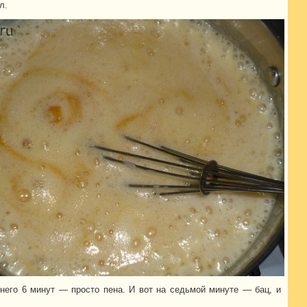
л.
него 6 минут — просто пена. И вот на седьмой минуте — бац, и