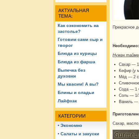
АКТУАЛЬНАЯ
ТЕМА:
Как сэкономить на
Прекрасное д
застолье?
Готовим сами сыр и
творог
Необходимо:
Блюда из курицы
Нужен таймер
Блюда из фарша
Сахар — 1,
Выпечка без
Кефир (у 
духовки
Мёд — 2 с
Сливочное
Мы квасим! А вы?
Сода — 1 
Блины и оладьи
Соль — 1/
Лайфхак
Ваниль — 
Приготовлен
КАТЕГОРИИ
Сахар, масло,
• Экономно
• Салаты и закуски