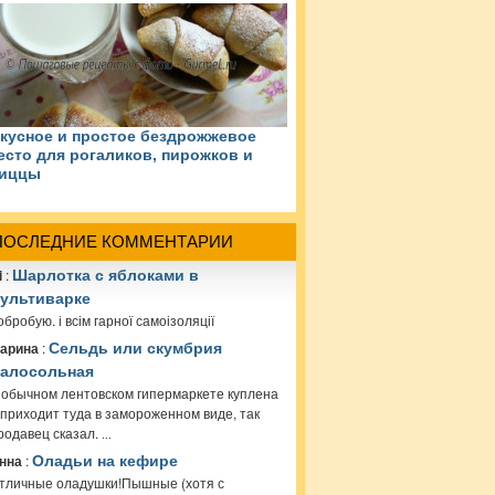
кусное и простое бездрожжевое
есто для рогаликов, пирожков и
иццы
ПОСЛЕДНИЕ КОММЕНТАРИИ
i
:
Шарлотка с яблоками в
ультиварке
обробую. і всім гарної самоізоляції
арина
:
Сельдь или скумбрия
алосольная
 обычном лентовском гипермаркете куплена
 приходит туда в замороженном виде, так
родавец сказал.
...
нна
:
Оладьи на кефире
тличные оладушки!Пышные (хотя с