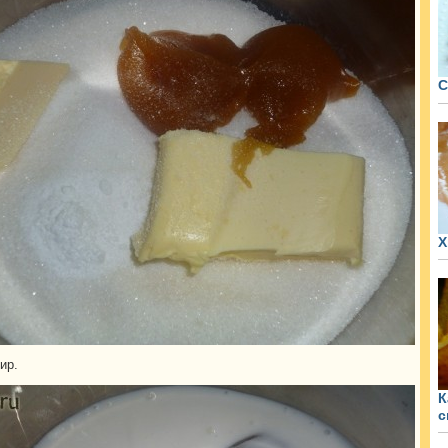
С
Х
ир.
К
с