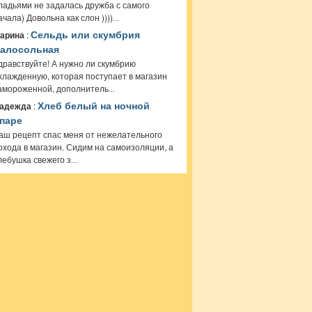
ладьями не задалась дружба с самого
ачала) Довольна как слон ))))
...
арина
:
Сельдь или скумбрия
алосольная
дравствуйте! А нужно ли скумбрию
хлажденную, которая поступает в магазин
амороженной, дополнитель
...
адежда
:
Хлеб белый на ночной
паре
аш рецепт спас меня от нежелательного
охода в магазин. Сидим на самоизоляции, а
лебушка свежего з
...