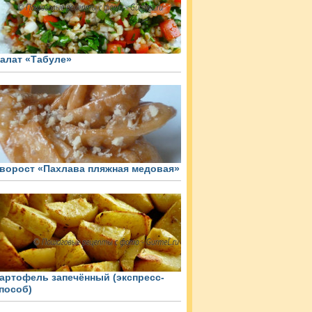
алат «Табуле»
ворост «Пахлава пляжная медовая»
артофель запечённый (экспресс-
пособ)