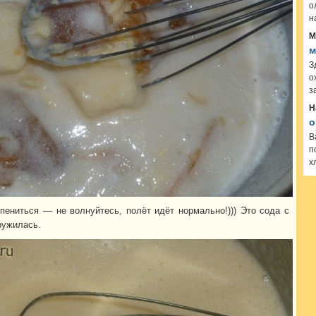
о
н
М
м
З
о
з
Н
о
В
п
х
пениться — не волнуйтесь, полёт идёт нормально!))) Это сода с
ружилась.