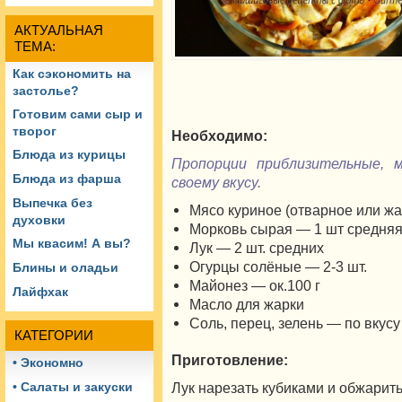
АКТУАЛЬНАЯ
ТЕМА:
Как сэкономить на
застолье?
Готовим сами сыр и
творог
Необходимо:
Блюда из курицы
Пропорции приблизительные, 
Блюда из фарша
своему вкусу.
Выпечка без
Мясо куриное (отварное или жа
духовки
Морковь сырая — 1 шт средня
Мы квасим! А вы?
Лук — 2 шт. средних
Огурцы солёные — 2-3 шт.
Блины и оладьи
Майонез — ок.100 г
Лайфхак
Масло для жарки
Соль, перец, зелень — по вкусу
КАТЕГОРИИ
Приготовление:
• Экономно
Лук нарезать кубиками и обжарить
• Салаты и закуски