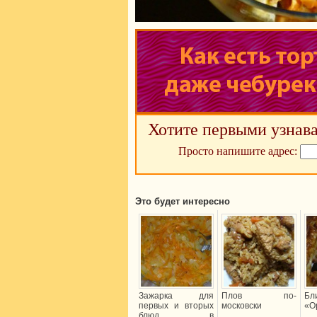
Хотите первыми узнава
Просто напишите адрес:
Это будет интересно
Зажарка для
Плов по-
Бл
первых и вторых
московски
«О
блюд в