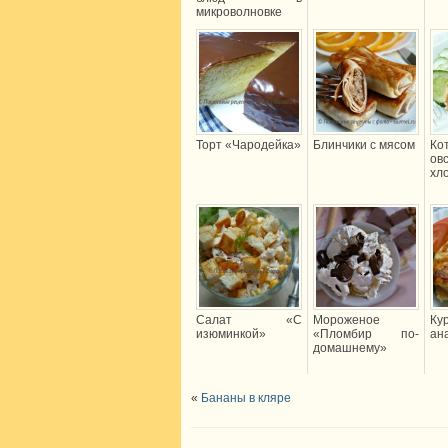
микроволновке
Торт «Чародейка»
Блинчики с мясом
К
ов
хл
Салат «С
Мороженое
Ку
изюминкой»
«Пломбир по-
ан
домашнему»
«
Бананы в кляре