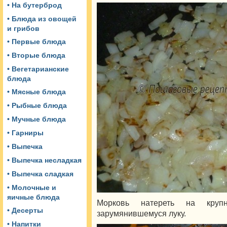
• На бутерброд
• Блюда из овощей
и грибов
• Первые блюда
• Вторые блюда
• Вегетарианские
блюда
• Мясные блюда
• Рыбные блюда
• Мучные блюда
• Гарниры
• Выпечка
• Выпечка несладкая
• Выпечка сладкая
• Молочные и
яичные блюда
Морковь натереть на кру
• Десерты
зарумянившемуся луку.
• Напитки