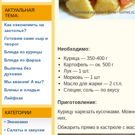
АКТУАЛЬНАЯ
ТЕМА:
Как сэкономить на
застолье?
Готовим сами сыр и
творог
Необходимо:
Блюда из курицы
Курица — 350-400 г
Блюда из фарша
Картофель — ок. 500 г
Выпечка без
Лук — 1 шт.
духовки
Морковь — 1 шт
Мы квасим! А вы?
Масло для жарки — 2 ст.л.
Специи, соль — по вкусу
Блины и оладьи
Лайфхак
Приготовление:
Курицу нарезать кусочками. Можно
КАТЕГОРИИ
них.
• Экономно
Обжарить прямо в кастрюле с ма
• Салаты и закуски