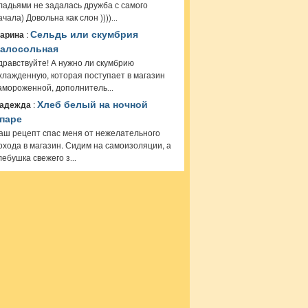
ладьями не задалась дружба с самого
ачала) Довольна как слон ))))
...
арина
:
Сельдь или скумбрия
алосольная
дравствуйте! А нужно ли скумбрию
хлажденную, которая поступает в магазин
амороженной, дополнитель
...
адежда
:
Хлеб белый на ночной
паре
аш рецепт спас меня от нежелательного
охода в магазин. Сидим на самоизоляции, а
лебушка свежего з
...