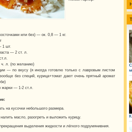
косточками или без) — ок. 0,8 — 1 кг.
т
 1 шт.
аста — 2 ст. л.
т.л.
ч. л. (по желанию)
С
ции — по вкусу (я иногда готовлю только с лавровым листом
м
вообще без специй, курица+томат дают очень прятный аромат
бе)
 жарки — 1-2 ст.л.
ие:
ать на кусочки небольшого размера.
К
 налить масло, разогреть и выложить курицу.
прекращения выделения жидкости и лёгкого подрумянивния.