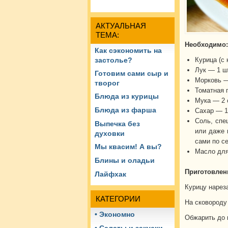
АКТУАЛЬНАЯ
ТЕМА:
Необходимо:
Как сэкономить на
Курица (с 
застолье?
Лук — 1 ш
Готовим сами сыр и
Морковь —
творог
Томатная п
Блюда из курицы
Мука — 2 с
Блюда из фарша
Сахар — 1 
Соль, спе
Выпечка без
или даже 
духовки
сами по се
Мы квасим! А вы?
Масло для
Блины и оладьи
Приготовлен
Лайфхак
Курицу нарез
КАТЕГОРИИ
На сковороду
• Экономно
Обжарить до 