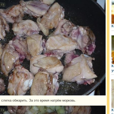
К
К
у
 слегка обжарить. За это время натрём морковь.
К