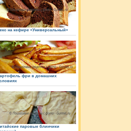
екс на кефире «Универсальный»
артофель фри в домашних
словиях
итайские паровые блинчики