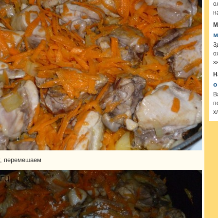
о
н
М
м
З
о
з
Н
о
В
п
х
, перемешаем