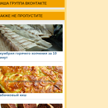
НАША ГРУППА ВКОНТАКТЕ
ТАКЖЕ НЕ ПРОПУСТИТЕ
кумбрия горячего копчения за 10
инут
абачковый киш