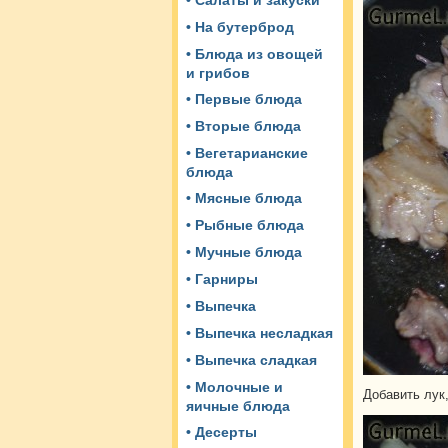
• Салаты и закуски
• На бутерброд
• Блюда из овощей
и грибов
• Первые блюда
• Вторые блюда
• Вегетарианские
блюда
• Мясные блюда
• Рыбные блюда
• Мучные блюда
• Гарниры
• Выпечка
• Выпечка несладкая
• Выпечка сладкая
• Молочные и
Добавить лук,
яичные блюда
• Десерты