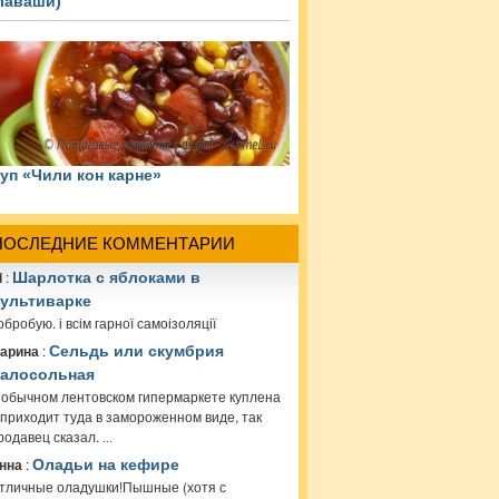
лаваши)
уп «Чили кон карне»
ПОСЛЕДНИЕ КОММЕНТАРИИ
i
:
Шарлотка с яблоками в
ультиварке
обробую. і всім гарної самоізоляції
арина
:
Сельдь или скумбрия
алосольная
 обычном лентовском гипермаркете куплена
 приходит туда в замороженном виде, так
родавец сказал.
...
нна
:
Оладьи на кефире
тличные оладушки!Пышные (хотя с