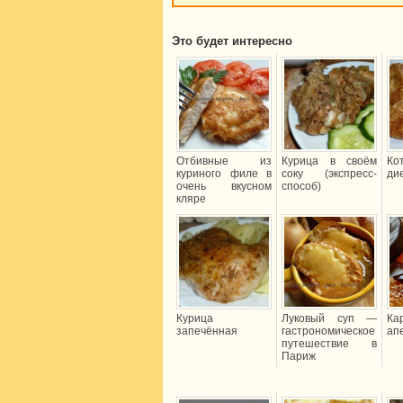
Это будет интересно
Отбивные из
Курица в своём
К
куриного филе в
соку (экспресс-
ди
очень вкусном
способ)
кляре
Курица
Луковый суп —
Ка
запечённая
гастрономическое
ап
путешествие в
Париж