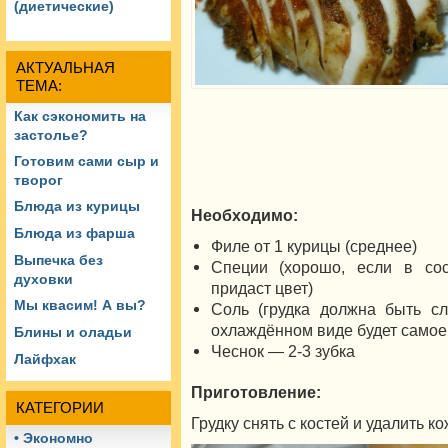
(диетические)
АКТУАЛЬНАЯ
ТЕМА:
Как сэкономить на
застолье?
Готовим сами сыр и
творог
Блюда из курицы
Необходимо:
Блюда из фарша
Филе от 1 курицы (среднее)
Выпечка без
Специи (хорошо, если в со
духовки
придаст цвет)
Мы квасим! А вы?
Соль (грудка должна быть сл
охлаждённом виде будет самое 
Блины и оладьи
Чеснок — 2-3 зубка
Лайфхак
Приготовление:
КАТЕГОРИИ
Грудку снять с костей и удалить ко
• Экономно