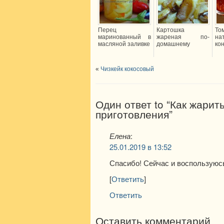
Перец
Картошка
То
маринованный в
жареная по-
на
масляной заливке
домашнему
ко
«
Чизкейк кокосовый
Один ответ to “Как жарит
приготовления”
Елена
:
25.01.2019 в 13:52
Спасибо! Сейчас и воспользуюс
[
Ответить
]
Ответить
Оставить комментарий