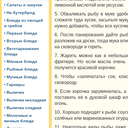
лимонной кислотой или уксусом.
• Салаты и закуски
• На бутерброд
5. Обваливать рыбу в муке удоб
сложите туда куски, засыпьте мук
• Блюда из овощей
нужно добавить, чтобы все кусоч
и грибов
• Первые блюда
6. После панирования дайте рыб
разложив на доске, тогда мука впи
• Вторые блюда
на сковороде и гореть.
• Вегетарианские
блюда
7. Жарить можно как в небольшо
фритюре. Но если масла очень 
• Мясные блюда
получится красивой корочки.
• Рыбные блюда
8. Чтобы «запечатать» сок, кла
• Мучные блюда
сковороду.
• Гарниры
9. Если корочка зарумянилась, а
• Выпечка
поставить её в духовой шкаф ил
• Выпечка несладкая
огонь.
• Выпечка сладкая
10. Хорошо подходят к рыбе соу
• Молочные и
солёных или маринованных огурц
яичные блюда
11. Некоторые виды рыбы даже 