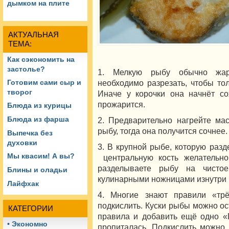
дымком на плите
АКТУАЛЬНАЯ
ТЕМА:
Как сэкономить на
застолье?
1. Мелкую рыбу обычно жар
необходимо разрезать, чтобы то
Готовим сами сыр и
творог
Иначе у корочки она начнёт со
прожарится.
Блюда из курицы
Блюда из фарша
2. Предварительно нагрейте мас
рыбу, тогда она получится сочнее.
Выпечка без
духовки
3. В крупной рыбе, которую разд
Мы квасим! А вы?
центральную кость желательно
разделываете рыбу на чисто
Блины и оладьи
кулинарными ножницами изнутри
Лайфхак
4. Многие знают правили «трё
подкислить. Куски рыбы можно ос
КАТЕГОРИИ
правила и добавить ещё одно «
• Экономно
пропиталась. Подкислить можно