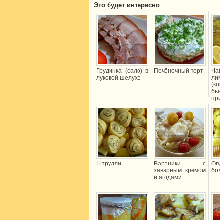
Это будет интересно
Грудинка (сало) в
Печёночный торт
Ча
луковой шелухе
ли
(к
бы
пр
Штрудли
Вареники с
О
заварным кремом
бо
и ягодами